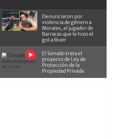
Denunciaron por
violencia de género a
Morales, el jugador de
Barracas que le hizo el
gol a River
El Senado trata el
proyecto de Ley de
Protección de la
Propiedad Privada