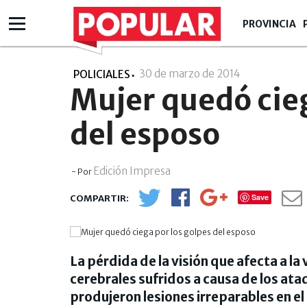
PROVINCIA
30 de marzo de 2014
- 00:03
POLICIALES
Mujer quedó cieg
del esposo
Edición Impresa
- Por
Save
La pérdida de la visión que afecta a la
cerebrales sufridos a causa de los ata
produjeron lesiones irreparables en el