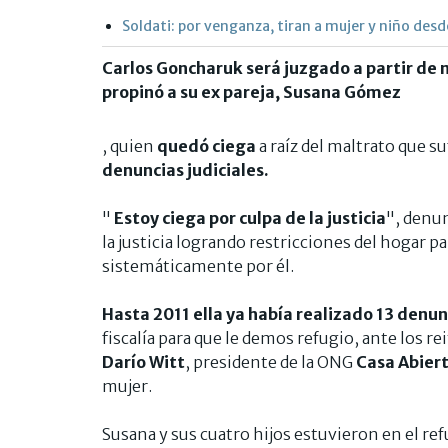
Soldati: por venganza, tiran a mujer y niño des
Carlos Goncharuk será juzgado a partir de 
propinó a su ex pareja, Susana Gómez
, quien
quedó ciega
a raíz del maltrato que su
denuncias judiciales.
"
Estoy ciega por culpa de la justicia
", denun
la justicia logrando restricciones del hogar pa
sistemáticamente por él.
Hasta 2011 ella ya había realizado 13 denun
fiscalía para que le demos refugio, ante los 
Darío Witt
, presidente de la ONG
Casa Abier
mujer.
Susana y sus cuatro hijos estuvieron en el ref