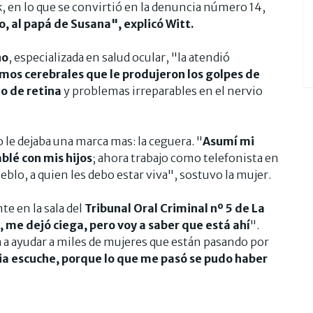
, en lo que se convirtió en la denuncia número 14,
, al papá de Susana", explicó Witt.
no
, especializada en salud ocular, "la atendió
mos cerebrales que le produjeron los golpes de
o de retina
y problemas irreparables en el nervio
 le dejaba una marca mas: la ceguera. "
Asumí mi
blé con mis hijos
; ahora trabajo como telefonista en
eblo, a quien les debo estar viva", sostuvo la mujer.
te en la sala del
Tribunal Oral Criminal nº 5 de La
r, me dejó ciega, pero voy a saber que está ahí
".
 a ayudar a miles de mujeres que están pasando por
cia escuche, porque lo que me pasó se pudo haber