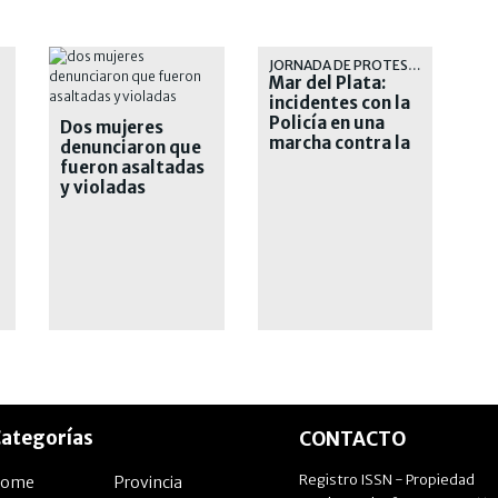
JORNADA DE PROTESTA
Mar del Plata:
incidentes con la
Policía en una
Dos mujeres
marcha contra la
denunciaron que
inseguridad
fueron asaltadas
y violadas
ategorías
CONTACTO
Registro ISSN - Propiedad
Home
Provincia