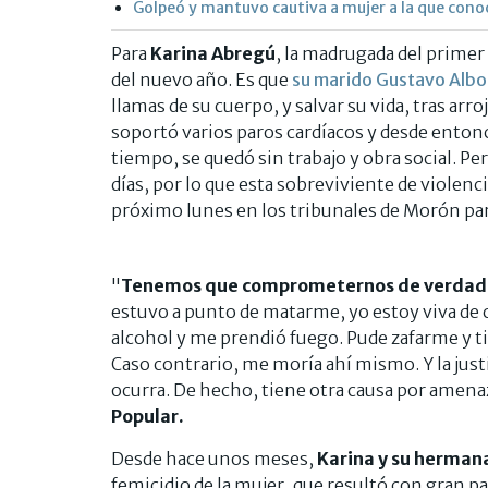
Golpeó y mantuvo cautiva a mujer a la que cono
Para
Karina Abregú
, la madrugada del primer 
del nuevo año. Es que
su marido Gustavo Albor
llamas de su cuerpo, y salvar su vida, tras arro
soportó varios paros cardíacos y desde ento
tiempo, se quedó sin trabajo y obra social. Pe
días, por lo que esta sobreviviente de violen
próximo lunes en los tribunales de Morón para
"
Tenemos que comprometernos de verdad pa
estuvo a punto de matarme, yo estoy viva de c
alcohol y me prendió fuego. Pude zafarme y ti
Caso contrario, me moría ahí mismo. Y la just
ocurra. De hecho, tiene otra causa por amena
Popular.
Desde hace unos meses,
Karina y su herman
femicidio de la mujer, que resultó con gran 