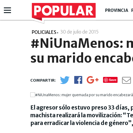
PROVINCIA
30 de julio de 2015
- 00:07
POLICIALES
#NiUnaMenos: m
su marido encab
Save
El agresor sólo estuvo preso 33 días, p
machista realizará la movilización:
para erradicar la violencia de género”,