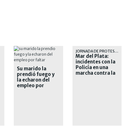
JORNADA DE PROTESTA
Mar del Plata:
incidentes con la
Policía en una
Su marido la
marcha contra la
prendió fuego y
inseguridad
la echaron del
empleo por
"faltar"