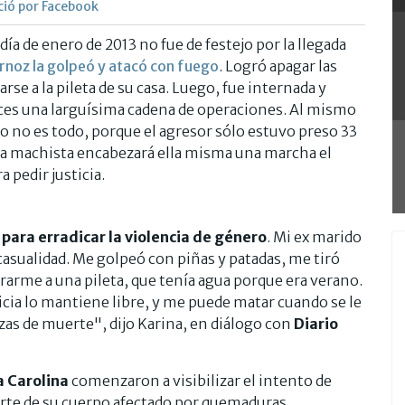
ció por Facebook
día de enero de 2013 no fue de festejo por la llegada
noz la golpeó y atacó con fuego
. Logró apagar las
jarse a la pileta de su casa. Luego, fue internada y
nces una larguísima cadena de operaciones. Al mismo
ro no es todo, porque el agresor sólo estuvo preso 33
cia machista encabezará ella misma una marcha el
 pedir justicia.
ra erradicar la violencia de género
. Mi ex marido
asualidad. Me golpeó con piñas y patadas, me tiró
rarme a una pileta, que tenía agua porque era verano.
icia lo mantiene libre, y me puede matar cuando se le
zas de muerte", dijo Karina, en diálogo con
Diario
a Carolina
comenzaron a visibilizar el intento de
parte de su cuerpo afectado por quemaduras