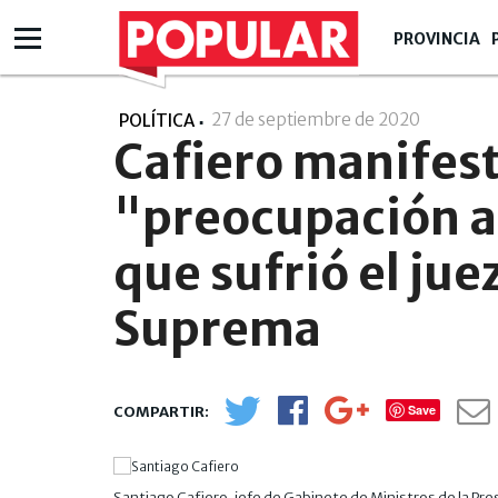
PROVINCIA
27 de septiembre de 2020
- 21:09
POLÍTICA
Cafiero manifest
"preocupación a
que sufrió el jue
Suprema
Save
Santiago Cafiero, jefe de Gabinete de Ministros de la Pre