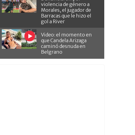
violencia de género a
Morales, el jugador de
Barracas que le hizo el
gol a River
Video: el momento en
que Candela Arizaga
caminó desnuda en
Belgrano