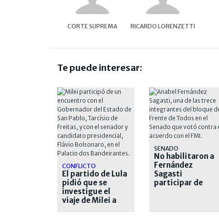
CORTE SUPREMA
RICARDO LORENZETTI
Te puede interesar:
SENADO
No habilitaron a
Fernández
CONFLICTO
El partido de Lula
Sagasti
pidió que se
participar de
investigue el
"manera virtual"
viaje de Milei a
de la sesión
San Pablo