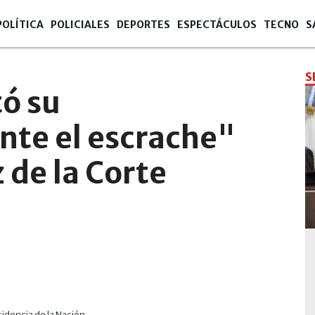
POLÍTICA
POLICIALES
DEPORTES
ESPECTÁCULOS
TECNO
S
S
ó su
nte el escrache"
z de la Corte
sidencia de la Nación