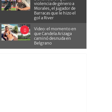
violencia de género a
Morales, el jugador de
Barracas que le hizo el
gol a River
Video: el momento en
que Candela Arizaga
caminó desnuda en
Belgrano