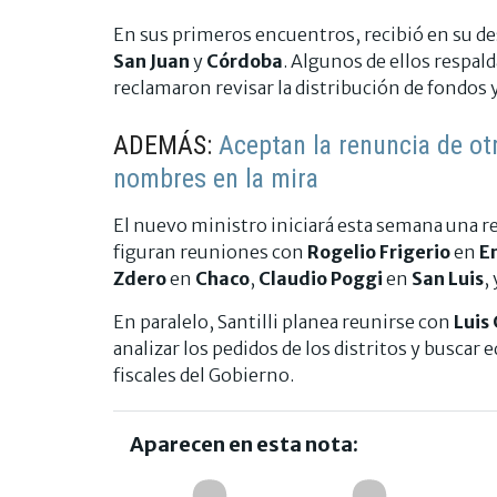
En sus primeros encuentros, recibió en su d
San Juan
y
Córdoba
. Algunos de ellos respa
reclamaron revisar la distribución de fondos y
ADEMÁS:
Aceptan la renuncia de ot
nombres en la mira
El nuevo ministro iniciará esta semana una re
figuran reuniones con
Rogelio Frigerio
en
E
Zdero
en
Chaco
,
Claudio Poggi
en
San Luis
,
En paralelo, Santilli planea reunirse con
Luis
analizar los pedidos de los distritos y buscar
fiscales del Gobierno.
Aparecen en esta nota: