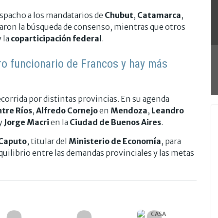
espacho a los mandatarios de
Chubut
,
Catamarca
,
ldaron la búsqueda de consenso, mientras que otros
 la
coparticipación federal
.
ro funcionario de Francos y hay más
corrida por distintas provincias. En su agenda
ntre Ríos
,
Alfredo Cornejo
en
Mendoza
,
Leandro
 y
Jorge Macri
en la
Ciudad de Buenos Aires
.
 Caputo
, titular del
Ministerio de Economía
, para
 equilibrio entre las demandas provinciales y las metas