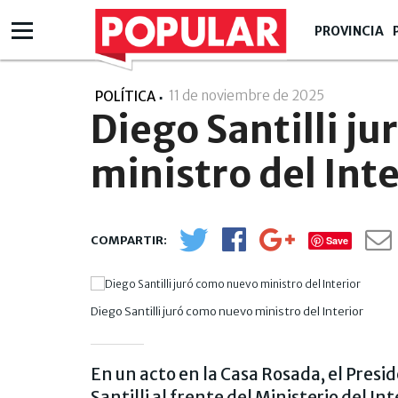
PROVINCIA
11 de noviembre de 2025
- 15:11
POLÍTICA
Diego Santilli j
ministro del Inte
Save
Diego Santilli juró como nuevo ministro del Interior
En un acto en la Casa Rosada, el Presi
Santilli al frente del Ministerio del Int