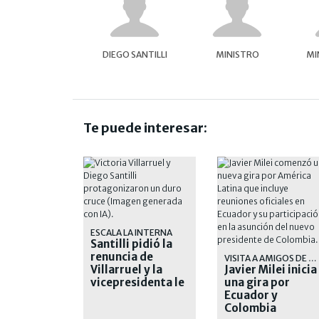
DIEGO SANTILLI
MINISTRO
MI
Te puede interesar:
ESCALA LA INTERNA
Santilli pidió la
renuncia de
VISITA A AMIGOS DE DERECHA
Villarruel y la
Javier Milei inicia
vicepresidenta le
una gira por
salió al cruce
Ecuador y
Colombia