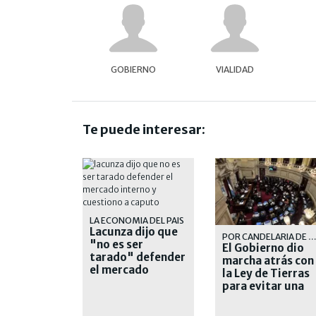
GOBIERNO
VIALIDAD
Te puede interesar:
LA ECONOMIA DEL PAIS
Lacunza dijo que
POR CANDELARIA DE LA SO
"no es ser
El Gobierno dio
tarado" defender
marcha atrás con
el mercado
la Ley de Tierras
interno y
para evitar una
cuestionó a
derrota en el
Caputo
Senado