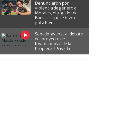
Denunciaron por
violencia de género a
Morales, el jugador de
Barracas que le hizo el
gol a River
Senado: avanza el debate
del proyecto de
Inviolabilidad de la
Propiedad Privada