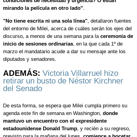
condiciones de necesidad y urgencia? O están
mirando la película en otro lado”
.
"No tiene escrita ni una sola línea"
, detallaron fuentes
del entorno de Milei, acerca de cuáles serán los ejes del
discurso, a menos de una semana para la
ceremonia de
inicio de sesiones ordinarias
, en la que cada 1º de
marzo el mandatario acude a dar su mensaje ante los
diputados y senadores.
ADEMÁS:
Victoria Villarruel hizo
retirar un busto de Néstor Kirchner
del Senado
De esta forma, se espera que Milei cumpla primero su
agenda este fin de semana en Washington,
donde
mantuvo un encuentro con el expresidente
estadounidense Donald Trump
, y recién a su regreso,
previsto para la mañana del lunes,
comience a bocetar