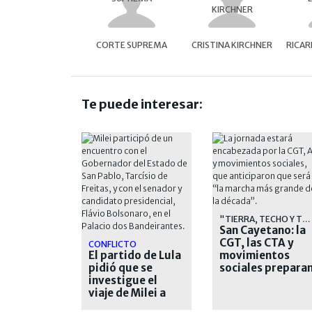
CORTE SUPREMA
CRISTINA KIRCHNER
RICAR
Te puede interesar:
"TIERRA, TECHO Y TRABAJO"
San Cayetano: la
CGT, las CTA y
CONFLICTO
El partido de Lula
movimientos
pidió que se
sociales prepara
investigue el
una masiva
viaje de Milei a
marcha
San Pablo