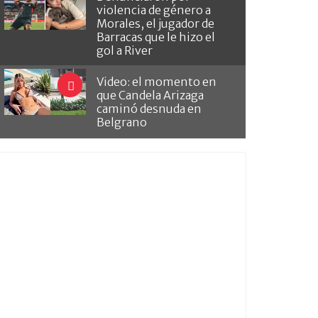
violencia de género a
Morales, el jugador de
Barracas que le hizo el
gol a River
Video: el momento en
que Candela Arizaga
caminó desnuda en
Belgrano