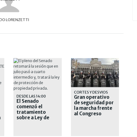
DO LORENZETTI
CORTES Y DESVIOS
DESDE LAS 14:00
Gran operativo
El Senado
de seguridad por
comenzó el
la marcha frente
tratamiento
al Congreso
n
sobre a Ley de
Protección de la
Propiedad
Privada