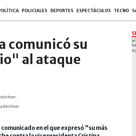
POLÍTICA
POLICIALES
DEPORTES
ESPECTÁCULOS
TECNO
S
S
a comunicó su
io" al ataque
a Kirchner.
n comunicado en el que expresó "su más
he contra la vicepresidenta Cristina