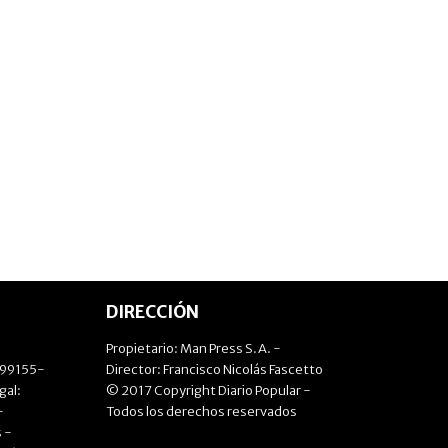
DIRECCIÓN
Propietario: Man Press S.A. -
499155-
Director: Francisco Nicolás Fascetto
gal:
© 2017 Copyright Diario Popular -
-
Todos los derechos reservados
 -