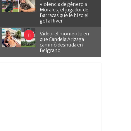
violencia de género a
Morales, el jugador de
Barracas que le hizo el
gol a River
Video: el momento en
que Candela Arizaga
caminó desnuda en
Belgrano