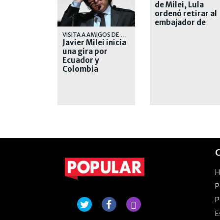
de Milei, Lula
ordenó retirar al
embajador de
Brasil en
VISITA A AMIGOS DE DERECHA
Argentina
Javier Milei inicia
una gira por
Ecuador y
Colombia
C
P
P
E