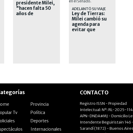
presidente Milei,
"hacen falta 50
ADELANTÓ SU VIAJE
años de
Ley de Tierras:
liberalismo" en el
Milei cambió su
país
agenda para
evitar que
Villarruel presida
la sesión
ategorías
CONTACTO
Registro ISSN - Propiedad
Home
Provincia
Intelectual: Nº: RL-2025-11
opular Tv
Política
APN-DNDA#MJ - Domicilio Le
oliciales
Deportes
Intendente Beguiristain 146 
Sarandí (1872) - Buenos Aires
spectáculos
Internacionales