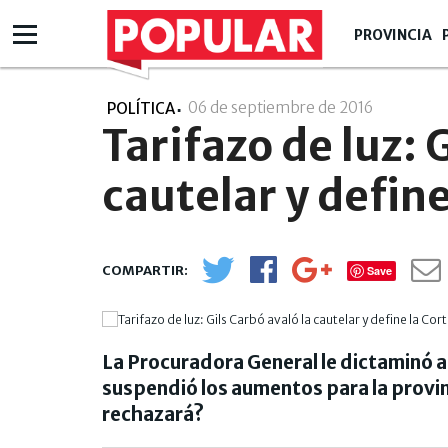
PROVINCIA
06 de septiembre de 2016
- 09:09
POLÍTICA
Tarifazo de luz: 
cautelar y define
Save
La Procuradora General le dictaminó a
suspendió los aumentos para la provin
rechazará?