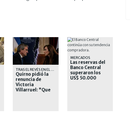
MERCADOS
Las reservas del
Banco Central
TA
TRAS EL REVÉS EN EL SENADO
superaron los
Quirno pidió la
US$ 50.000
renuncia de
millones
Victoria
Villarruel: "Que
se corra"