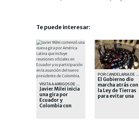
Te puede interesar:
POR CANDELARIA DE LA SO
El Gobierno dio
VISITA A AMIGOS DE DERECHA
marcha atrás con
Javier Milei inicia
la Ley de Tierras
una gira por
para evitar una
Ecuador y
derrota en el
Colombia con
Senado
reuniones
bilaterales y
acuerdos