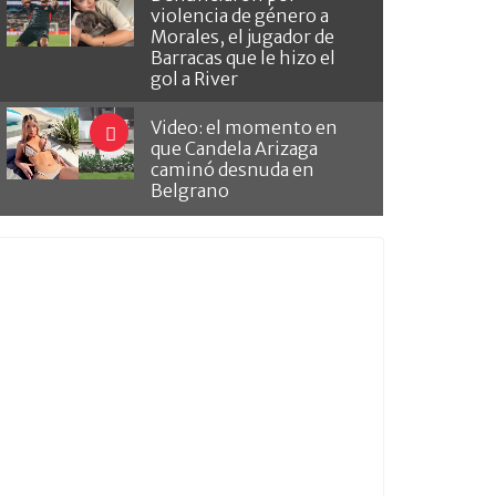
violencia de género a
Morales, el jugador de
Barracas que le hizo el
gol a River
Video: el momento en
que Candela Arizaga
caminó desnuda en
Belgrano