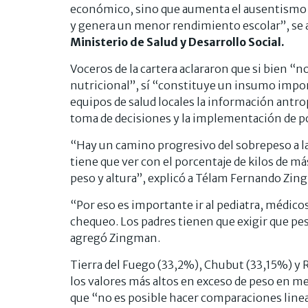
económico, sino que aumenta el ausentismo e
y genera un menor rendimiento escolar”, se a
Ministerio de Salud y Desarrollo Social.
Voceros de la cartera aclararon que si bien “n
nutricional”, sí “constituye un insumo import
equipos de salud locales la información antro
toma de decisiones y la implementación de pol
“Hay un camino progresivo del sobrepeso a la 
tiene que ver con el porcentaje de kilos de má
peso y altura”, explicó a Télam Fernando Zing
“Por eso es importante ir al pediatra, médico
chequeo. Los padres tienen que exigir que pes
agregó Zingman.
Tierra del Fuego (33,2%), Chubut (33,15%) y 
los valores más altos en exceso de peso en m
que “no es posible hacer comparaciones lineal