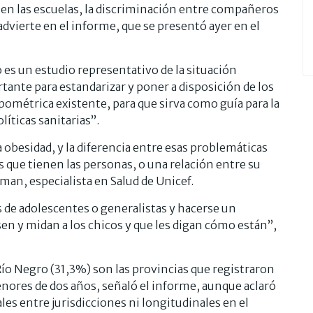
n las escuelas, la discriminación entre compañeros
dvierte en el informe, que se presentó ayer en el
o es un estudio representativo de la situación
ante para estandarizar y poner a disposición de los
pométrica existente, para que sirva como guía para la
íticas sanitarias”.
obesidad, y la diferencia entre esas problemáticas
s que tienen las personas, o una relación entre su
man, especialista en Salud de Unicef.
s de adolescentes o generalistas y hacerse un
en y midan a los chicos y que les digan cómo están”,
Río Negro (31,3%) son las provincias que registraron
enores de dos años, señaló el informe, aunque aclaró
es entre jurisdicciones ni longitudinales en el