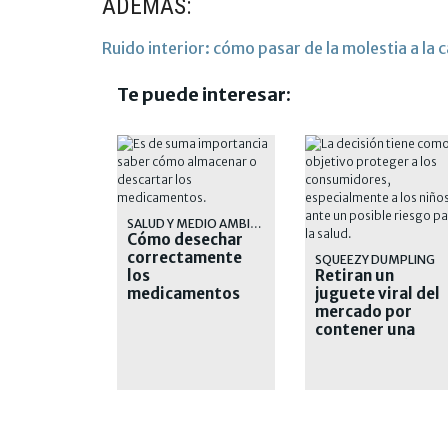
ADEMÁS:
Ruido interior: cómo pasar de la molestia a la 
Te puede interesar:
SALUD Y MEDIO AMBIENTE
Cómo desechar
correctamente
SQUEEZY DUMPLING
los
Retiran un
medicamentos
juguete viral del
vencidos y por
mercado por
qué es
contener una
importante
sustancia tóxica
hacerlo