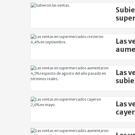
Subie
super
Las v
aume
Las v
subie
Las v
caye