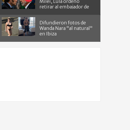
Milei, Lula ordenó
retirar al embajador de
Brasil en Argentina
Difundieron fotos de
Wanda Nara "al natural"
en Ibiza