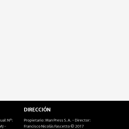
DIRECCIÓN
ual: Nº:
Propietario: Man Press S.A. - Director:
J -
Francisco Nicolás Fascetto © 2017