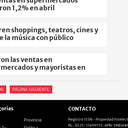
entas en supermercados
ron 1,2% en abril
en shoppings, teatros, cines y
e la música con público
on las ventas en
mercados y mayoristas en
o
OR
PÁGINA SIGUIENTE
orías
CONTACTO
Registro ISSN - Propiedad Intelect
Provincia
RL-2025-11499155-APN-DNDA#M