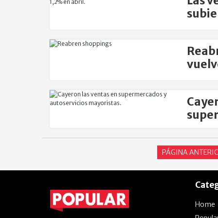
Las v
subie
Reabr
vuelv
Cayer
super
marz
PÁGINA ANTERI
Categ
Home