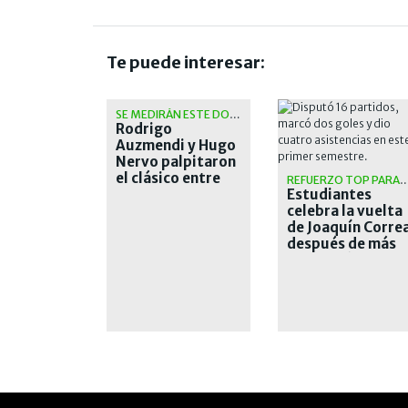
Te puede interesar:
SE MEDIRÁN ESTE DOMINGO
Rodrigo
Auzmendi y Hugo
Nervo palpitaron
el clásico entre
REFUERZO TOP PARA EL 
San Lorenzo y
Estudiantes
Huracán
celebra la vuelta
de Joaquín Corre
después de más
de una década