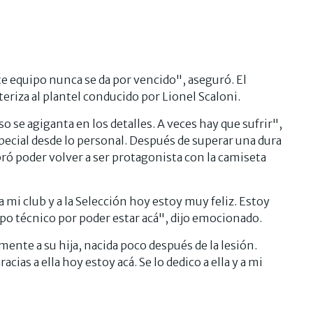
te equipo nunca se da por vencido", aseguró. El
teriza al plantel conducido por Lionel Scaloni.
 se agiganta en los detalles. A veces hay que sufrir",
ecial desde lo personal. Después de superar una dura
ró poder volver a ser protagonista con la camiseta
 mi club y a la Selección hoy estoy muy feliz. Estoy
po técnico por poder estar acá", dijo emocionado.
lmente a su hija, nacida poco después de la lesión.
cias a ella hoy estoy acá. Se lo dedico a ella y a mi