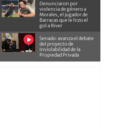
Denunciaron por
violencia de género a
Morales, el jugador de
Barracas que le hizo el
gol a River
Senado: avanza el debate
del proyecto de
Inviolabilidad de la
Propiedad Privada