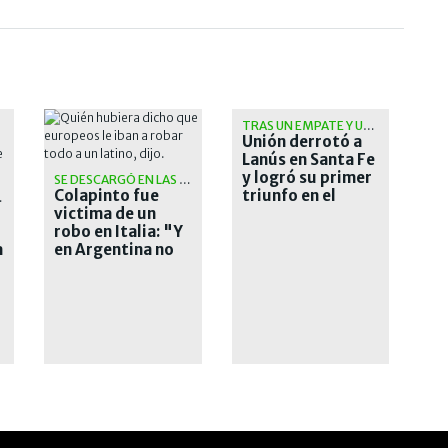
TRAS UN EMPATE Y UNA CAÍDA
Unión derrotó a
Lanús en Santa Fe
y logró su primer
SE DESCARGÓ EN LAS REDES
Colapinto fue
triunfo en el
PINCHA
victima de un
Torneo Clausura
robo en Italia: "Y
a
en Argentina no
me robaron
nunca"