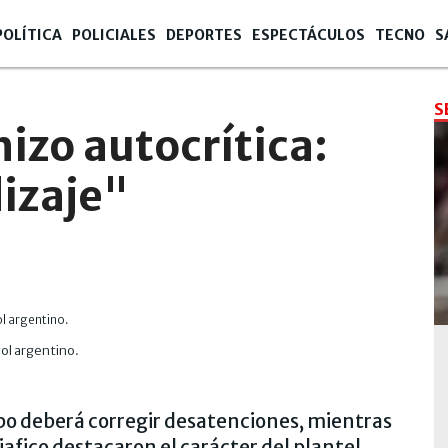
POLÍTICA
POLICIALES
DEPORTES
ESPECTÁCULOS
TECNO
S
S
izo autocrítica:
izaje"
ol argentino.
po deberá corregir desatenciones, mientras
afico destacaron el carácter del plantel.