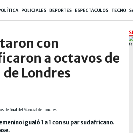
POLÍTICA
POLICIALES
DEPORTES
ESPECTÁCULOS
TECNO
S
S
taron con
ficaron a octavos de
l de Londres
menino igualó 1 a 1 con su par sudafricano.
ase.