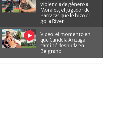
violencia de género a
Morales, el jugador de
Barracas que le hizo el
gol a River
Video: el momento en
que Candela Arizaga
caminó desnuda en
Belgrano