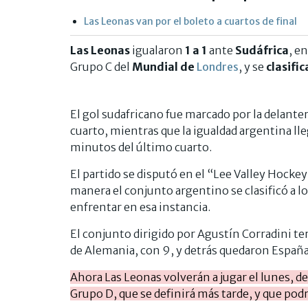
Las Leonas van por el boleto a cuartos de final
Las Leonas
igualaron
1 a 1
ante
Sudáfrica
, e
Grupo C del
Mundial de
Londres
, y se
clasific
El gol sudafricano fue marcado por la delante
cuarto, mientras que la igualdad argentina l
minutos del último cuarto.
El partido se disputó en el “Lee Valley Hockey 
manera el conjunto argentino se clasificó a los
enfrentar en esa instancia.
El conjunto dirigido por Agustín Corradini t
de Alemania, con 9, y detrás quedaron España,
Ahora Las Leonas volverán a jugar el lunes, de
Grupo D, que se definirá más tarde, y que podr