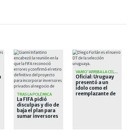
VAMO'ARRIBA LA CELESTE
a
Oficial: Uruguay
presentó a un
ídolo como el
reemplazante de
TRAS LA POLÉMICA
La FIFA pidió
Bielsa
disculpas y dio de
baja el plan para
sumar inversores
privados a los
Mundiales