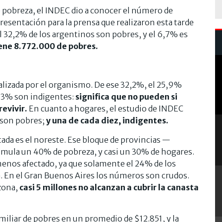
e pobreza, el INDEC dio a conocer el número de
presentación para la prensa que realizaron esta tarde
el 32,2% de los argentinos son pobres, y el 6,7% es
ene 8.772.000 de pobres.
ealizada por el organismo. De ese 32,2%, el 25,9%
6.3% son indigentes:
significa que no pueden si
revivir.
En cuanto a hogares, el estudio de INDEC
s son pobres;
y una de cada diez, indigentes.
tada es el noreste. Ese bloque de provincias —
mula un 40% de pobreza, y casi un 30% de hogares.
 menos afectado, ya que solamente el 24% de los
a. En el Gran Buenos Aires los números son crudos.
zona,
casi 5 millones no alcanzan a cubrir la canasta
miliar de pobres en un promedio de $12.851, y la