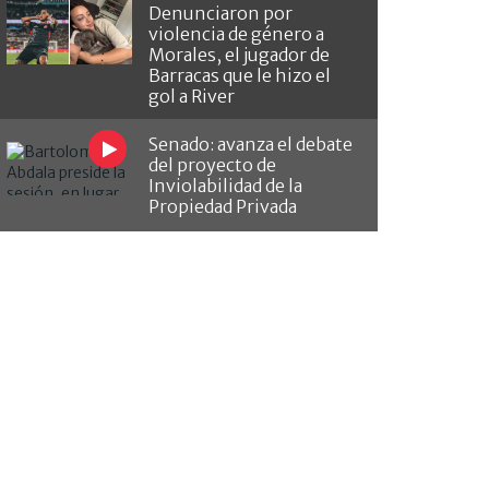
Denunciaron por
violencia de género a
Morales, el jugador de
Barracas que le hizo el
gol a River
Senado: avanza el debate
del proyecto de
Inviolabilidad de la
Propiedad Privada