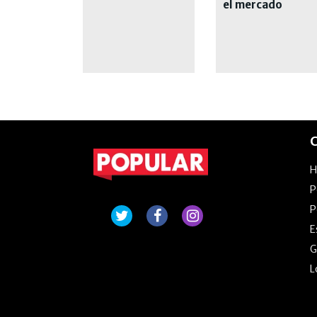
el mercado
interno y
cuestionó a
Caputo
C
P
P
E
G
L