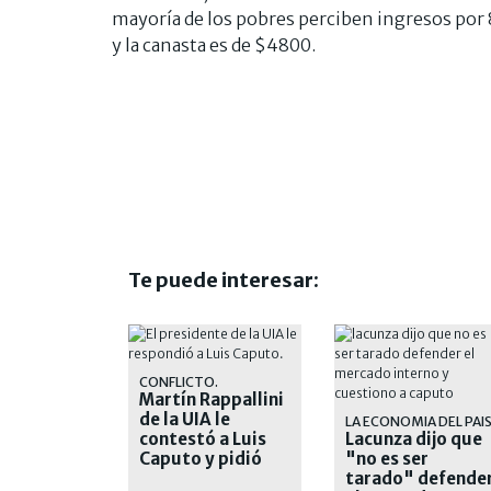
mayoría de los pobres perciben ingresos por 8
y la canasta es de $4800.
Te puede interesar:
CONFLICTO.
Martín Rappallini
de la UIA le
LA ECONOMIA DEL PAI
contestó a Luis
Lacunza dijo que
Caputo y pidió
"no es ser
"respeto"
tarado" defende