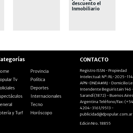
millones
descuento el
Inmobiliario
Urbano
ategorías
CONTACTO
Registro ISSN - Propiedad
Home
Provincia
Intelectual: Nº: RL-2025-11
opular Tv
Política
APN-DNDA#MJ - Domicilio Le
oliciales
Deportes
Intendente Beguiristain 146 
Sarandí (1872) - Buenos Aires
spectáculos
Internacionales
Argentina Teléfono/Fax: (+54
eneral
Tecno
4204-3161/9513 -
otería y Turf
Horóscopo
publicidad@dpopular.com.ar
Edicin Nro. 18855