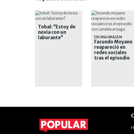
Tobal: “Estoy de
novia con un
laburante”
EN UNA IMÁGEN
Facundo Moyano
reapareció en
redes sociales
tras el episodio
con Candela
Arizaga
C