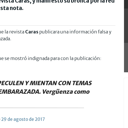
revista Caras, y manifestó su bronca por la red
esta nota.
e la revista
Caras
publicara una información falsa y
zada.
que se mostró indignada para con la publicación:
PECULEN Y MIENTAN CON TEMAS
 EMBARAZADA. Vergüenza como
)
29 de agosto de 2017