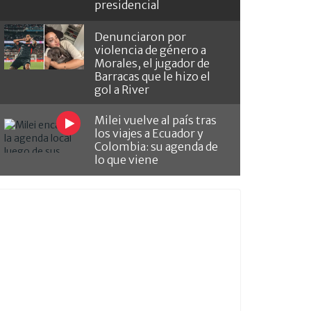
presidencial
Denunciaron por
violencia de género a
Morales, el jugador de
Barracas que le hizo el
gol a River
Milei vuelve al país tras
los viajes a Ecuador y
Colombia: su agenda de
lo que viene