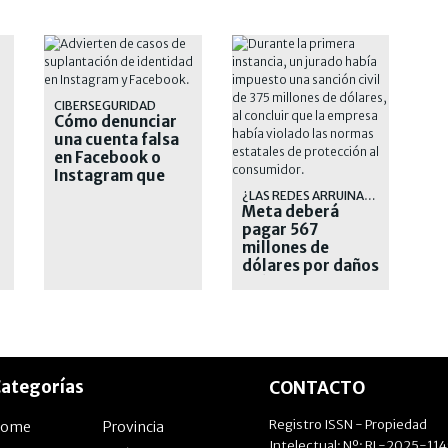
CIBERSEGURIDAD
Cómo denunciar
una cuenta falsa
en Facebook o
Instagram que
suplanta tu
¿LAS REDES ARRUINAN EL MUNDO?
identidad
Meta deberá
pagar 567
millones de
dólares por daños
a jóvenes en sus
redes sociales
ategorías
CONTACTO
Registro ISSN - Propiedad
Home
Provincia
Intelectual: Nº: RL-2025-11