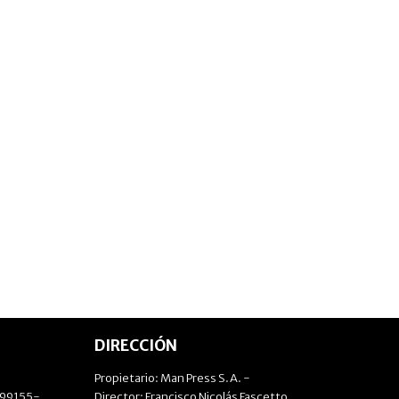
DIRECCIÓN
Propietario: Man Press S.A. -
499155-
Director: Francisco Nicolás Fascetto