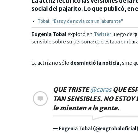
La actriz rectificó las versiones de la 
social del pajarito. Lo que publicó, en 
Tobal: “Estoy de novia con un laburante”
Eugenia Tobal
explotó en
Twitter
luego de qu
sensible sobre su persona: que estaba embara
La actriz no sólo
desmintió la noticia
, sino 
QUE TRISTE
@caras
QUE ES
TAN SENSIBLES. NO ESTOY
le mienten a la gente.
— Eugenia Tobal (@eugtobaloficial