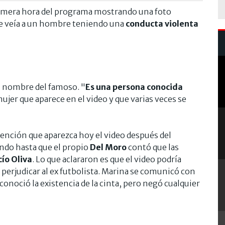
rimera hora del programa mostrando una foto
se veía a un hombre teniendo una
conducta violenta
l nombre del famoso. "
Es una persona conocida
ujer que aparece en el video y que varias veces se
tención que aparezca hoy el video después del
ando hasta que el propio
Del Moro
contó que las
ío Oliva
. Lo que aclararon es que el video podría
 perjudicar al ex futbolista. Marina se comunicó con
econoció la existencia de la cinta, pero negó cualquier