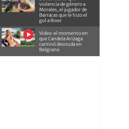
violencia de género a
Morales, el jugador de
Barracas que le hizo el
gol a River
Video: el momento en
que Candela Arizaga
caminó desnuda en
Belgrano