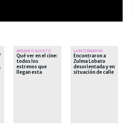
ARRANCÓ AGOSTO
LA INTERNARON
Qué ver en el cine:
Encontraron a
todos los
Zulma Lobato
estrenos que
desorientada y en
e
llegan esta
situación de calle
semana a las salas
en Paraná