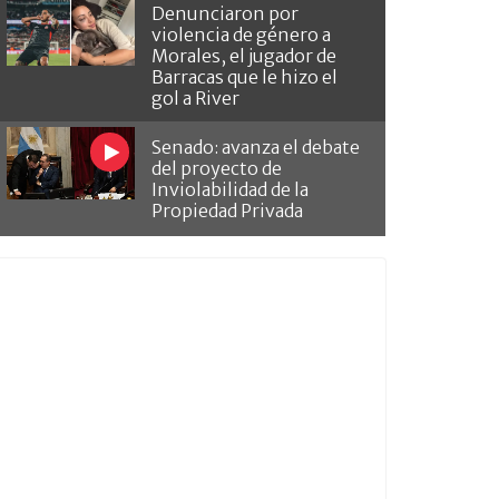
Denunciaron por
violencia de género a
Morales, el jugador de
Barracas que le hizo el
gol a River
Senado: avanza el debate
del proyecto de
Inviolabilidad de la
Propiedad Privada