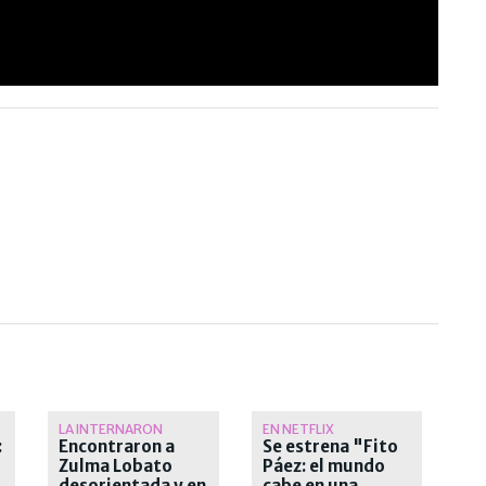
LA INTERNARON
EN NETFLIX
:
Encontraron a
Se estrena "Fito
Zulma Lobato
Páez: el mundo
desorientada y en
cabe en una