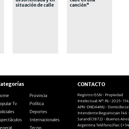
situación de calle
canción"
s
en Paraná
ategorías
CONTACTO
Registro ISSN - Propiedad
Home
Provincia
Intelectual: Nº: RL-2025-11
opular Tv
Política
APN-DNDA#MJ - Domicilio Le
oliciales
Deportes
Intendente Beguiristain 146 
Sarandí (1872) - Buenos Aires
spectáculos
Internacionales
Argentina Teléfono/Fax: (+54
eneral
Tecno