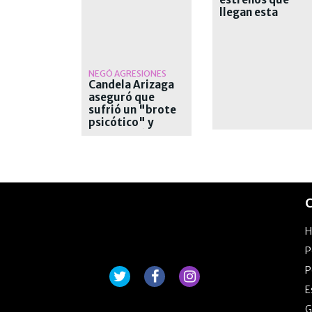
llegan esta
semana a las sala
NEGÓ AGRESIONES
Candela Arizaga
aseguró que
sufrió un "brote
psicótico" y
desvinculó a
Moyano
C
P
P
E
G