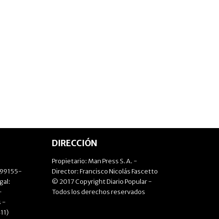
DIRECCIÓN
Propietario: Man Press S.A. -
499155-
Director: Francisco Nicolás Fascetto
gal:
© 2017 Copyright Diario Popular -
-
Todos los derechos reservados
 -
11)