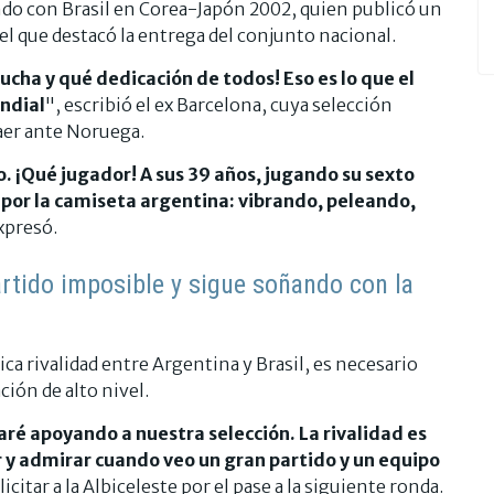
do con Brasil en Corea-Japón 2002, quien publicó un
el que destacó la entrega del conjunto nacional.
ucha y qué dedicación de todos! Eso es lo que el
ndial
", escribió el ex Barcelona, cuya selección
caer ante Noruega.
. ¡Qué jugador! A sus 39 años, jugando su sexto
por la camiseta argentina: vibrando, peleando,
xpresó.
artido imposible y sigue soñando con la
ca rivalidad entre Argentina y Brasil, es necesario
ión de alto nivel.
aré apoyando a nuestra selección. La rivalidad es
r y admirar cuando veo un gran partido y un equipo
licitar a la Albiceleste por el pase a la siguiente ronda.