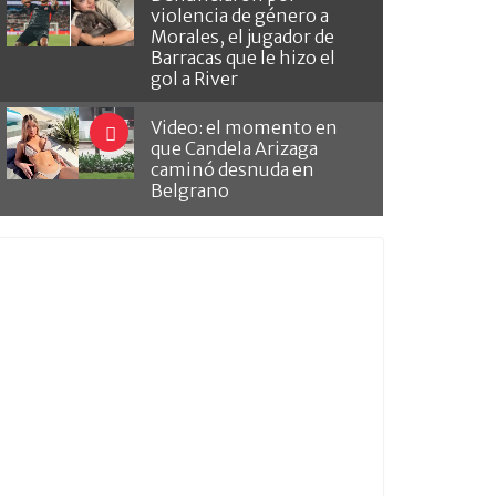
violencia de género a
Morales, el jugador de
Barracas que le hizo el
gol a River
Video: el momento en
que Candela Arizaga
caminó desnuda en
Belgrano