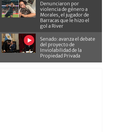
Denunciaron por
violencia de género a
Morales, el jugador de
Barracas que le hizo el
gol a River
Senado: avanza el debate
del proyecto de
Inviolabilidad de la
Propiedad Privada