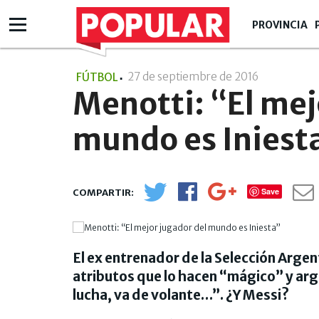
PROVINCIA
27 de septiembre de 2016
- 13:09
FÚTBOL
Menotti: “El mej
mundo es Iniest
Save
El ex entrenador de la Selección Arge
atributos que lo hacen “mágico” y arg
lucha, va de volante…”. ¿Y Messi?