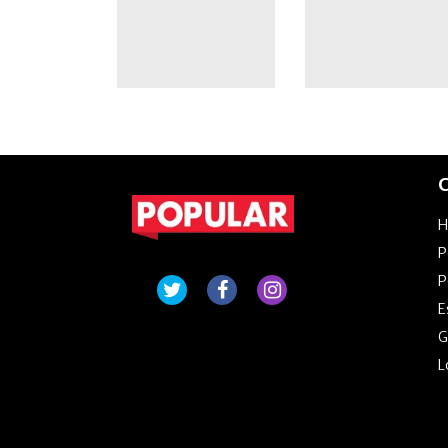
C
P
P
E
G
L