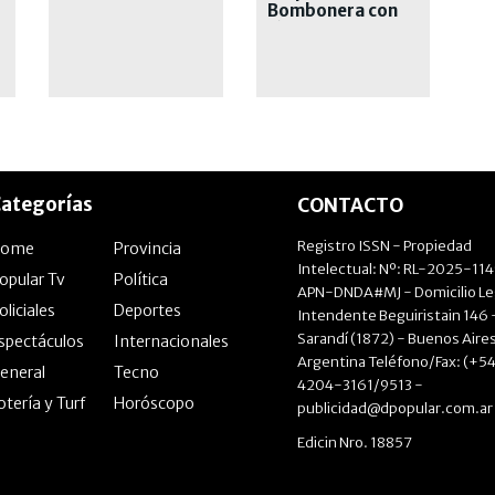
Bombonera con
lámparas de calor
tras las intensas
lluvias
ategorías
CONTACTO
Registro ISSN - Propiedad
Home
Provincia
Intelectual: Nº: RL-2025-11
opular Tv
Política
APN-DNDA#MJ - Domicilio Le
oliciales
Deportes
Intendente Beguiristain 146 
Sarandí (1872) - Buenos Aires
spectáculos
Internacionales
Argentina Teléfono/Fax: (+54
eneral
Tecno
4204-3161/9513 -
otería y Turf
Horóscopo
publicidad@dpopular.com.ar
Edicin Nro. 18857