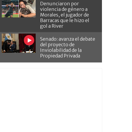
Denunciaron por
violencia de género a
Morales, el jugador de
Barracas que le hizo el
gol a River
Senado: avanza el debate
del proyecto de
Inviolabilidad de la
Propiedad Privada