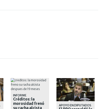
INFORME
Créditos: la
morosidad frenó
LARES
APOYO EN DIPUTADOS
su racha alcista