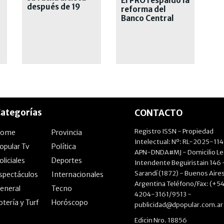
El PRO respaldó la
después de 19
reforma del
meses
Banco Central
ategorías
CONTACTO
Registro ISSN - Propiedad
Home
Provincia
Intelectual: Nº: RL-2025-11
opular Tv
Política
APN-DNDA#MJ - Domicilio Le
oliciales
Deportes
Intendente Beguiristain 146 
Sarandí (1872) - Buenos Aires
spectáculos
Internacionales
Argentina Teléfono/Fax: (+54
eneral
Tecno
4204-3161/9513 -
otería y Turf
Horóscopo
publicidad@dpopular.com.ar
Edicin Nro. 18856