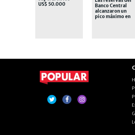
Las reservas del
US$ 50.000
Banco Central
millones
alcanzaron un
pico máximo en
casi siete años
C
P
P
E
G
L