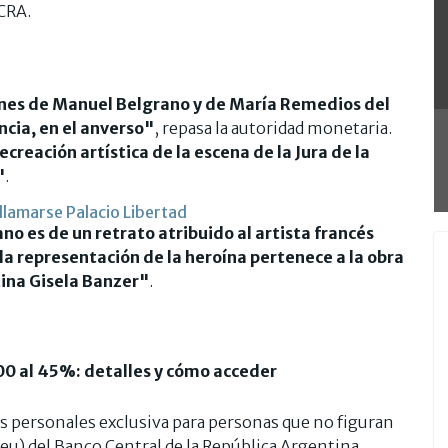
BCRA.
nes de Manuel Belgrano y de María Remedios del
ncia, en el anverso"
, repasa la autoridad monetaria.
recreación artística de la escena de la Jura de la
"
.
 llamarse Palacio Libertad
o es de un retrato atribuido al artista francés
la representación de la heroína pertenece a la obra
tina Gisela Banzer"
.
0 al 45%: detalles y cómo acceder
s personales exclusiva para personas que no figuran
deu) del Banco Central de la República Argentina