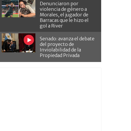
Denunciaron por
violencia de género a
Morales, el jugador de
Barracas que le hizo el
gol a River
Senado: avanza el debate
del proyecto de
Inviolabilidad de la
Propiedad Privada