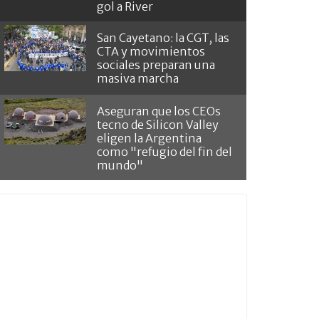
gol a River
San Cayetano: la CGT, las
CTA y movimientos
sociales preparan una
masiva marcha
Aseguran que los CEOs
tecno de Silicon Valley
eligen la Argentina
como "refugio del fin del
mundo"