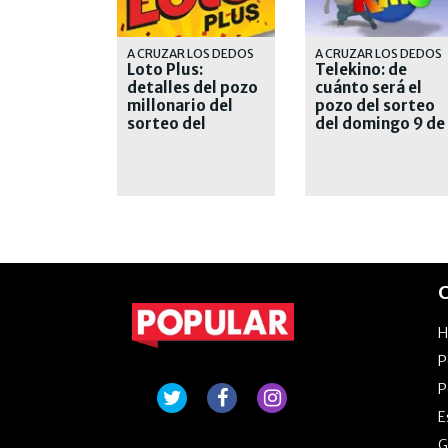
A CRUZAR LOS DEDOS
A CRUZAR LOS DEDOS
Loto Plus:
Telekino: de
detalles del pozo
cuánto será el
millonario del
pozo del sorteo
sorteo del
del domingo 9 de
sábado 8 de
agosto de 2026
agosto
C
P
P
E
G