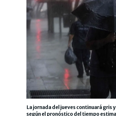
La jornada del jueves continuará gris 
según el pronóstico del tiempo estima