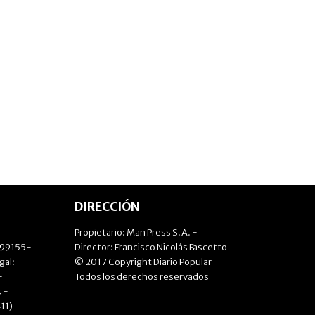
DIRECCIÓN
Propietario: Man Press S.A. -
499155-
Director: Francisco Nicolás Fascetto
gal:
© 2017 Copyright Diario Popular -
-
Todos los derechos reservados
 -
11)