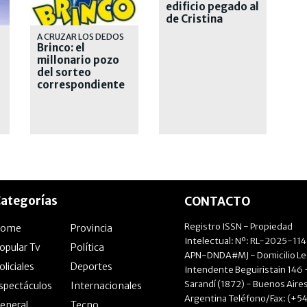
edificio pegado al
de Cristina
Kirchner
A CRUZAR LOS DEDOS
Brinco: el
millonario pozo
del sorteo
correspondiente
al domingo 9 de
agosto
ategorías
CONTACTO
Registro ISSN - Propiedad
Home
Provincia
Intelectual: Nº: RL-2025-11
opular Tv
Política
APN-DNDA#MJ - Domicilio Le
oliciales
Deportes
Intendente Beguiristain 146 
Sarandí (1872) - Buenos Aires
spectáculos
Internacionales
Argentina Teléfono/Fax: (+54
eneral
Tecno