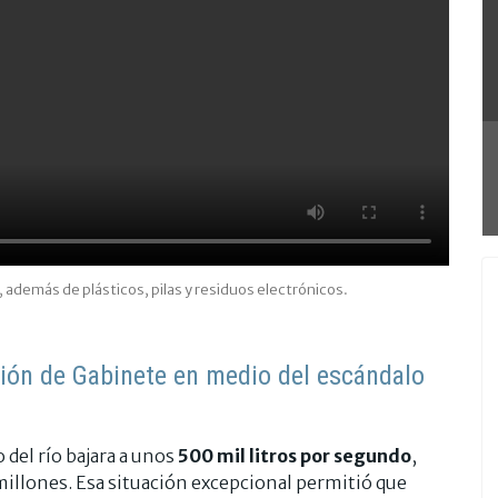
 además de plásticos, pilas y residuos electrónicos.
nión de Gabinete en medio del escándalo
o del río bajara a unos
500 mil litros por segundo
,
millones. Esa situación excepcional permitió que