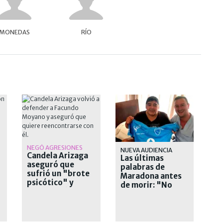
MONEDAS
RÍO
NEGÓ AGRESIONES
NUEVA AUDIENCIA
Candela Arizaga
Las últimas
aseguró que
palabras de
sufrió un "brote
Maradona antes
psicótico" y
de morir: "No
desvinculó a
quiero nada, ya
Moyano
está"