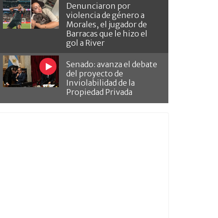
Denunciaron por
violencia de género a
Morales, el jugador de
Barracas que le hizo el
gol a River
Senado: avanza el debate
del proyecto de
Inviolabilidad de la
Propiedad Privada