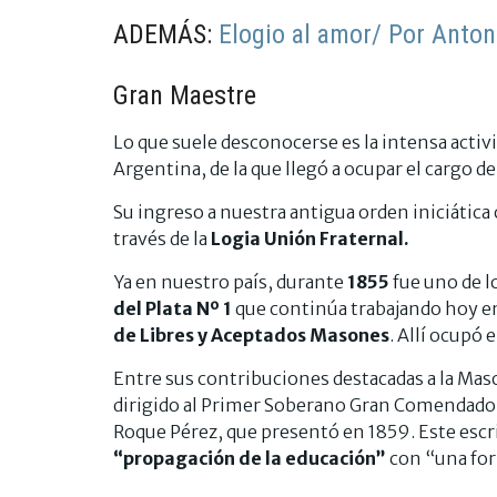
ADEMÁS:
Elogio al amor/ Por Anton
Gran Maestre
Lo que suele desconocerse es la intensa activ
Argentina, de la que llegó a ocupar el cargo de
Su ingreso a nuestra antigua orden iniciática 
través de la
Logia Unión Fraternal.
Ya en nuestro país, durante
1855
fue uno de l
del Plata Nº 1
que continúa trabajando hoy en
de Libres y Aceptados Masones
. Allí ocupó 
Entre sus contribuciones destacadas a la Masone
dirigido al Primer Soberano Gran Comendador
Roque Pérez, que presentó en 1859. Este escr
“propagación de la educación”
con “una fo