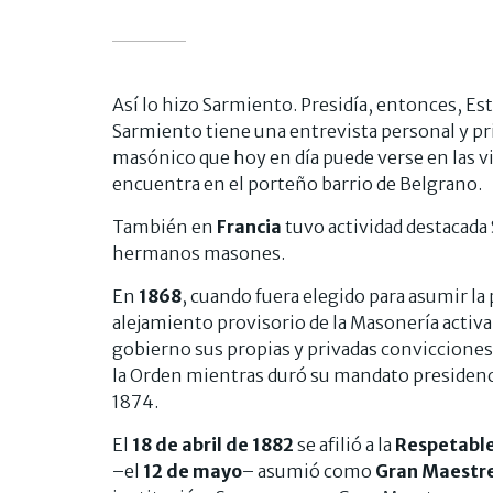
Así lo hizo Sarmiento. Presidía, entonces, E
Sarmiento tiene una entrevista personal y pr
masónico que hoy en día puede verse en las vi
encuentra en el porteño barrio de Belgrano.
También en
Francia
tuvo actividad destacad
hermanos masones.
En
1868
, cuando fuera elegido para asumir la
alejamiento provisorio de la Masonería activa
gobierno sus propias y privadas convicciones, 
la Orden mientras duró su mandato presidenci
1874.
El
18 de abril de 1882
se afilió a la
Respetable
–el
12 de mayo
– asumió como
Gran Maestr