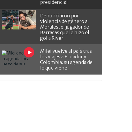
presidencial
Denunciaron por
violencia de género a
Morales, el jugador de
Barracas que le hizo el
gol a River
Milei vuelve al país tras
los viajes a Ecuador y
Colombia: su agenda de
lo que viene