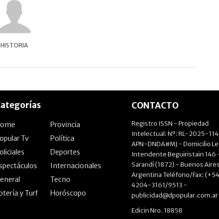
HISTORIA
ategorías
CONTACTO
Registro ISSN - Propiedad
Home
Provincia
Intelectual: Nº: RL-2025-11
opular Tv
Política
APN-DNDA#MJ - Domicilio Le
oliciales
Deportes
Intendente Beguiristain 146 
Sarandí (1872) - Buenos Aires
spectáculos
Internacionales
Argentina Teléfono/Fax: (+54
eneral
Tecno
4204-3161/9513 -
otería y Turf
Horóscopo
publicidad@dpopular.com.ar
Edicin Nro. 18858