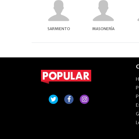
SARMIENTO
MASONERÍA
C
P
P
E
G
L