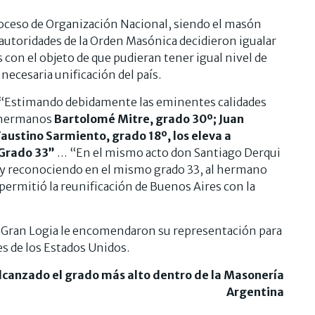
oceso de Organización Nacional, siendo el masón
 autoridades de la Orden Masónica decidieron igualar
 con el objeto de que pudieran tener igual nivel de
 necesaria unificación del país.
a: “Estimando debidamente las eminentes calidades
s hermanos
Bartolomé Mitre, grado 30º; Juan
austino Sarmiento, grado 18º, los eleva a
 Grado 33”
… “En el mismo acto don Santiago Derqui
do y reconociendo en el mismo grado 33, al hermano
y permitió la reunificación de Buenos Aires con la
a Gran Logia le encomendaron su representación para
s de los Estados Unidos.
lcanzado el grado más alto dentro de la Masonería
Argentina