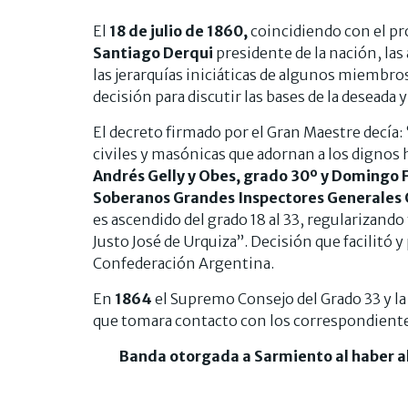
El
18 de julio de 1860,
coincidiendo con el pr
Santiago Derqui
presidente de la nación, las
las jerarquías iniciáticas de algunos miembros
decisión para discutir las bases de la deseada y
El decreto firmado por el Gran Maestre decí
civiles y masónicas que adornan a los digno
Andrés Gelly y Obes, grado 30º y Domingo F
Soberanos Grandes Inspectores Generales
es ascendido del grado 18 al 33, regularizan
Justo José de Urquiza”. Decisión que facilitó 
Confederación Argentina.
En
1864
el Supremo Consejo del Grado 33 y l
que tomara contacto con los correspondiente
Banda otorgada a Sarmiento al haber a