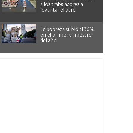
a los trabajadores a
levantar el paro
La pobreza subió al 30%
en el primer trimestre
del año