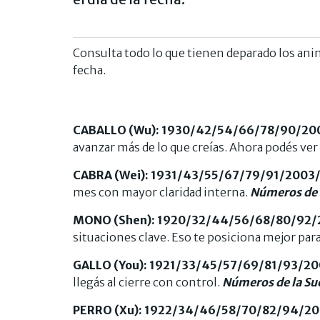
Consulta todo lo que tienen deparado los ani
fecha.
CABALLO (Wu): 1930/42/54/66/78/90/20
avanzar más de lo que creías. Ahora podés ver
CABRA (Wei): 1931/43/55/67/79/91/2003
mes con mayor claridad interna.
Números de l
MONO (Shen): 1920/32/44/56/68/80/92
situaciones clave. Eso te posiciona mejor para
GALLO (You): 1921/33/45/57/69/81/93/2
llegás al cierre con control.
Números de la Sue
PERRO (Xu): 1922/34/46/58/70/82/94/2