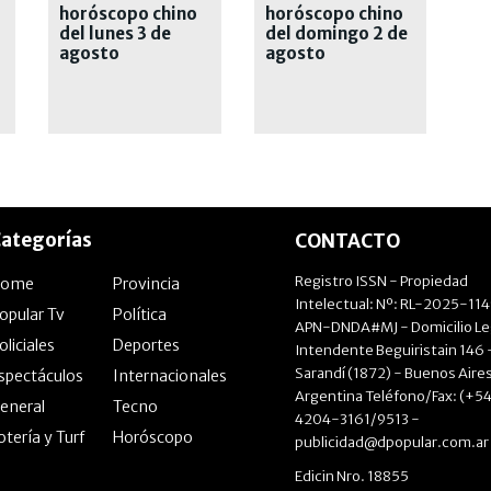
horóscopo chino
horóscopo chino
del lunes 3 de
del domingo 2 de
agosto
agosto
ategorías
CONTACTO
Registro ISSN - Propiedad
Home
Provincia
Intelectual: Nº: RL-2025-11
opular Tv
Política
APN-DNDA#MJ - Domicilio Le
oliciales
Deportes
Intendente Beguiristain 146 
Sarandí (1872) - Buenos Aires
spectáculos
Internacionales
Argentina Teléfono/Fax: (+54
eneral
Tecno
4204-3161/9513 -
otería y Turf
Horóscopo
publicidad@dpopular.com.ar
Edicin Nro. 18855