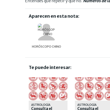
Entendés qué repetir y qué no.
Números de la 
Aparecen en esta nota:
HORÓSCOPO CHINO
Te puede interesar:
ASTROLOGÍA
ASTROLOGÍA
Consulta el
Consulta el