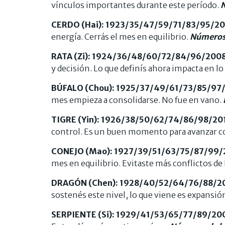
vínculos importantes durante este período.
N
CERDO (Hai): 1923/35/47/59/71/83/95/2
energía. Cerrás el mes en equilibrio.
Números d
RATA (Zi): 1924/36/48/60/72/84/96/200
y decisión. Lo que definís ahora impacta en lo
BÚFALO (Chou): 1925/37/49/61/73/85/97
mes empieza a consolidarse. No fue en vano.
TIGRE (Yin): 1926/38/50/62/74/86/98/2
control. Es un buen momento para avanzar co
CONEJO (Mao): 1927/39/51/63/75/87/99/
mes en equilibrio. Evitaste más conflictos de
DRAGÓN (Chen): 1928/40/52/64/76/88/2
sostenés este nivel, lo que viene es expansión
SERPIENTE (Si): 1929/41/53/65/77/89/20