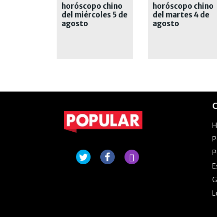
horóscopo chino
horóscopo chino
del miércoles 5 de
del martes 4 de
agosto
agosto
C
P
P
E
G
L