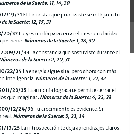
úmeros de la Suerte: 11, 14, 30
007/19/31
El bienestar que priorizaste se refleja en tu
e la Suerte: 12, 15, 31
8/20/32
Hoy es un día para cerrar el mes con claridad
 que viene.
Números de la Suerte: 1, 18, 30
/2009/21/33
La constancia que sostuviste durante el
Números de la Suerte: 2, 20, 31
010/22/34
La energía sigue alta, pero ahora con más
n inteligencia.
Números de la Suerte: 3, 21, 32
2011/23/35
La armonía lograda te permite cerrar el
 los que imaginás.
Números de la Suerte: 4, 22, 33
000/12/24/36
Tu crecimiento es evidente. Si
 real.
Números de la Suerte: 5, 23, 34
01/13/25
La introspección te deja aprendizajes claros.