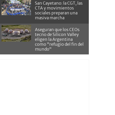
San Cayetano: la CGT, las
CTA y movimientos
sociales preparan una
masiva marcha
Aseguran que los CEOs
tecno de Silicon Valley
eligen la Argentina
como "refugio del fin del
mundo"