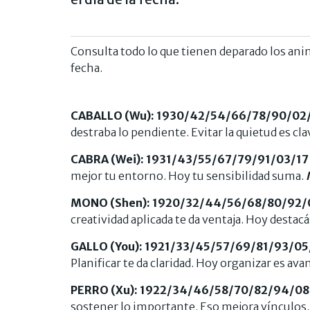
Consulta todo lo que tienen deparado los ani
fecha.
CABALLO (Wu): 1930/42/54/66/78/90/02
destraba lo pendiente. Evitar la quietud es cla
CABRA (Wei): 1931/43/55/67/79/91/03/17
mejor tu entorno. Hoy tu sensibilidad suma.
MONO (Shen): 1920/32/44/56/68/80/92/
creatividad aplicada te da ventaja. Hoy destacá
GALLO (You): 1921/33/45/57/69/81/93/0
Planificar te da claridad. Hoy organizar es ava
PERRO (Xu): 1922/34/46/58/70/82/94/08
sostener lo importante. Eso mejora vínculos