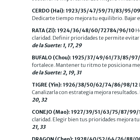
CERDO (Hai): 1923/35/47/59/71/83/95/0
Dedicarte tiempo mejora tu equilibrio. Bajar e
RATA (Zi): 1924/36/48/60/72784/96/10
Ho
claridad. Definir prioridades te permite evita
de la Suerte: 1, 17, 29
BUFALO (Chou): 1925/37/49/61/73/85/97/
fortalece. Mantener tu ritmo te posiciona me
de la Suerte: 2, 19, 31
TIGRE (Yin): 1926/38/50/62/74/86/98/12
Canalizarla con estrategia mejora resultados. 
20, 32
CONEJO (Mao): 1927/39/51/63/75/87/99/
claridad. Elegir bien tus prioridades mejora t
21, 33
DRAGON (Chen): 1928/40/52/64/76/88/0