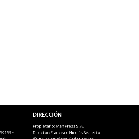
DIRECCIÓN
Propietario: Man Press S.A. -
499155-
Director: Francisco Nicolás Fascetto