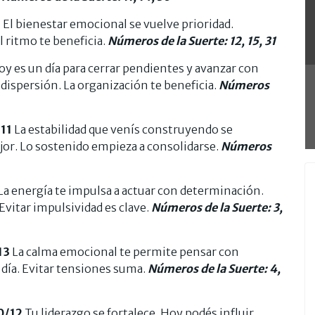
9
El bienestar emocional se vuelve prioridad.
l ritmo te beneficia.
Números de la Suerte: 12, 15, 31
y es un día para cerrar pendientes y avanzar con
r dispersión. La organización te beneficia.
Números
11
La estabilidad que venís construyendo se
jor. Lo sostenido empieza a consolidarse.
Números
La energía te impulsa a actuar con determinación.
Evitar impulsividad es clave.
Números de la Suerte: 3,
13
La calma emocional te permite pensar con
u día. Evitar tensiones suma.
Números de la Suerte: 4,
0/12
Tu liderazgo se fortalece. Hoy podés influir