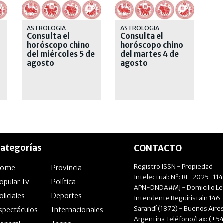
ASTROLOGÍA
ASTROLOGÍA
Consulta el
Consulta el
horóscopo chino
horóscopo chino
del miércoles 5 de
del martes 4 de
agosto
agosto
ategorías
CONTACTO
Registro ISSN - Propiedad
Home
Provincia
Intelectual: Nº: RL-2025-11
opular Tv
Política
APN-DNDA#MJ - Domicilio Le
oliciales
Deportes
Intendente Beguiristain 146 
Sarandí (1872) - Buenos Aires
spectáculos
Internacionales
Argentina Teléfono/Fax: (+54