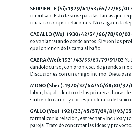
SERPIENTE (Si): 1929/41/53/65/77/89/01
E
impulsan. Esto le sirve para las tareas que r
iniciar o romper relaciones. No caiga en la de
CABALLO (Wu): 1930/42/54/66/78/90/02
se venía tratando desde antes. Siguen los pro
que lo tienen de la cama al baño.
CABRA (Wei): 1931/43/55/67/79/91/03
Ya 
dándole curso, con promesas de grandes mejora
Discusiones con un amigo íntimo. Dieta para l
MONO (Shen): 1920/32/44/56/68/80/92
labor, hágalo dentro de las primeras horas de 
sintiendo cariño y correspondencia del sexo 
GALLO (You): 1921/33/45/57/69/81/93/0
formalizar la relación, estrechar vínculos y t
pareja. Trate de concretar las ideas y proyecto