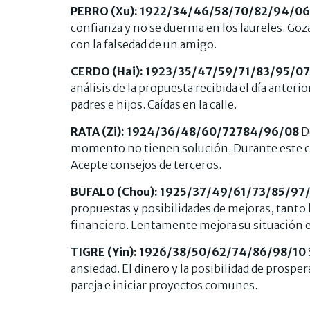
PERRO (Xu): 1922/34/46/58/70/82/94/0
confianza y no se duerma en los laureles. Goza
con la falsedad de un amigo.
CERDO (Hai): 1923/35/47/59/71/83/95/07
análisis de la propuesta recibida el día anter
padres e hijos. Caídas en la calle.
RATA (Zi): 1924/36/48/60/72784/96/08
D
momento no tienen solución. Durante este cic
Acepte consejos de terceros.
BUFALO (Chou): 1925/37/49/61/73/85/97
propuestas y posibilidades de mejoras, tant
financiero. Lentamente mejora su situación e
TIGRE (Yin): 1926/38/50/62/74/86/98/10
ansiedad. El dinero y la posibilidad de prospe
pareja e iniciar proyectos comunes.