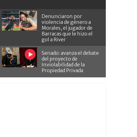
Denunciaron por
violencia de género a
Morales, el jugador de
Barracas que le hizo el
gol a River
Senado: avanza el debate
del proyecto de
Inviolabilidad de la
Propiedad Privada