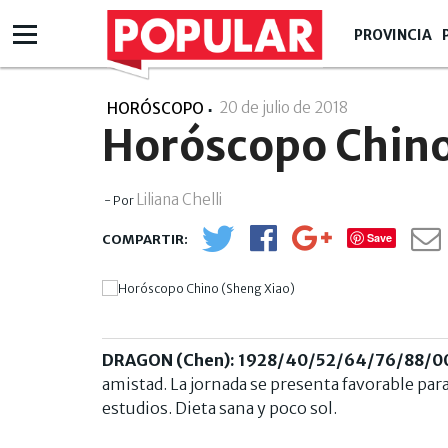
PROVINCIA
20 de julio de 2018
- 00:07
HORÓSCOPO
Horóscopo Chino
Liliana Chelli
- Por
Save
DRAGON (Chen): 1928/40/52/64/76/88/0
amistad. La jornada se presenta favorable para
estudios. Dieta sana y poco sol.