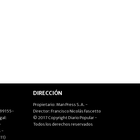
DIRECCIÓN
Propietario: Man Press S.A. -
499155-
Director: Francisco Nicolás Fascetto
gal:
© 2017 Copyright Diario Popular -
-
Todos los derechos reservados
 -
11)