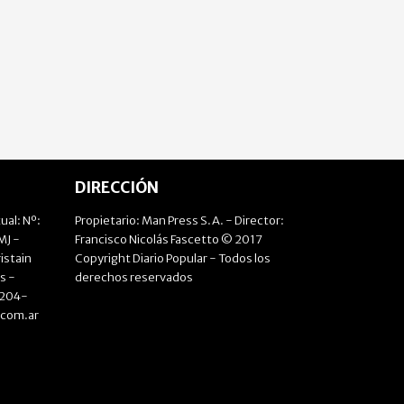
DIRECCIÓN
ual: Nº:
Propietario: Man Press S.A. - Director:
J -
Francisco Nicolás Fascetto © 2017
istain
Copyright Diario Popular - Todos los
s -
derechos reservados
4204-
.com.ar