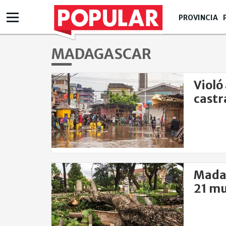
PROVINCIA
MADAGASCAR
Violó
castr
Madag
21 mu