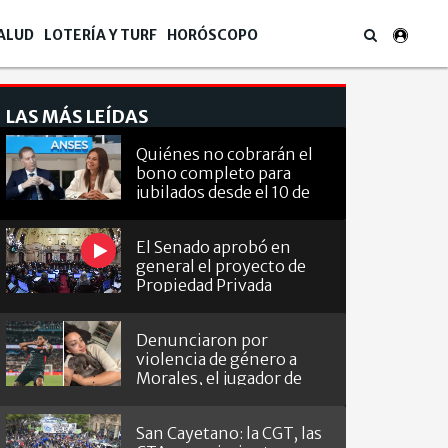
ALUD
LOTERÍA Y TURF
HORÓSCOPO
LAS MÁS LEÍDAS
Quiénes no cobrarán el
bono completo para
jubilados desde el 10 de
agosto
El Senado aprobó en
general el proyecto de
Propiedad Privada
Denunciaron por
violencia de género a
Morales, el jugador de
Barracas que le hizo el
gol a River
San Cayetano: la CGT, las