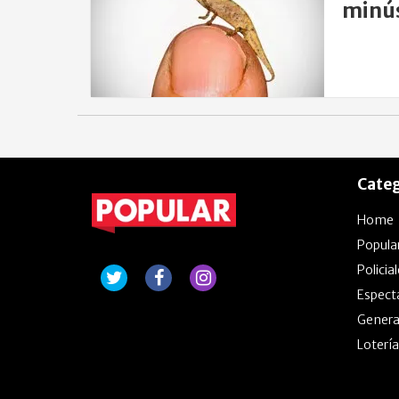
minús
Categ
Home
Popula
Policia
Espect
Genera
Lotería