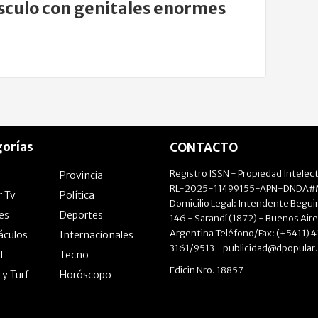
culo con genitales enormes
orías
CONTACTO
Registro ISSN - Propiedad Intelect
Provincia
RL-2025-11499155-APN-DNDA#M
r Tv
Política
Domicilio Legal: Intendente Beguir
les
Deportes
146 - Sarandí (1872) - Buenos Aire
Argentina Teléfono/Fax: (+5411) 
áculos
Internacionales
3161/9513 -
publicidad@dpopular
l
Tecno
Edicin Nro. 18857
 y Turf
Horóscopo