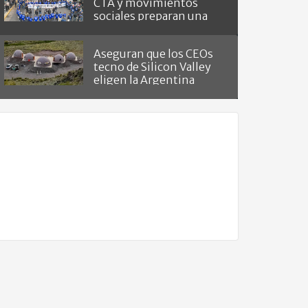
CTA y movimientos
sociales preparan una
masiva marcha
Aseguran que los CEOs
tecno de Silicon Valley
eligen la Argentina
como "refugio del fin del
mundo"