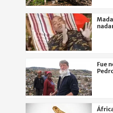
Madag
nadan
Fue n
Pedr
Áfric