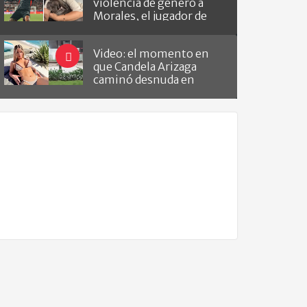
violencia de género a
Morales, el jugador de
Barracas que le hizo el
gol a River
Video: el momento en
que Candela Arizaga
caminó desnuda en
Belgrano