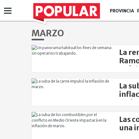
PROVINCIA
MARZO
La re
Ramos
próx
La su
infla
pode
Las c
una i
marz