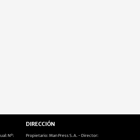
DIRECCIÓN
ual: Nº:
Propietario: Man Press S.A. - Director: