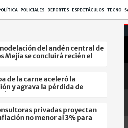
POLÍTICA
POLICIALES
DEPORTES
ESPECTÁCULOS
TECNO
S
modelación del andén central de
 Mejía se concluirá recién el
imo año
ba de la carne aceleró la
ción y agrava la pérdida de
r de compra
onsultoras privadas proyectan
nflación no menor al 3% para
o