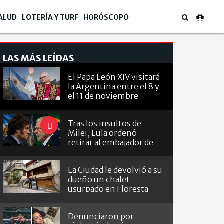
ALUD
LOTERÍA Y TURF
HORÓSCOPO
LAS MÁS LEÍDAS
El Papa León XIV visitará
la Argentina entre el 8 y
el 11 de noviembre
Tras los insultos de
Milei, Lula ordenó
retirar al embajador de
Brasil en Argentina
La Ciudad le devolvió a su
dueño un chalet
usurpado en Floresta
Denunciaron por