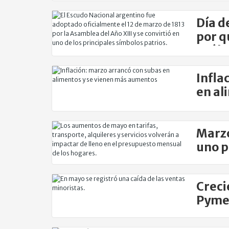
Día d
por q
cuál 
Infla
en al
aume
Marzo
uno p
Creci
Pyme 