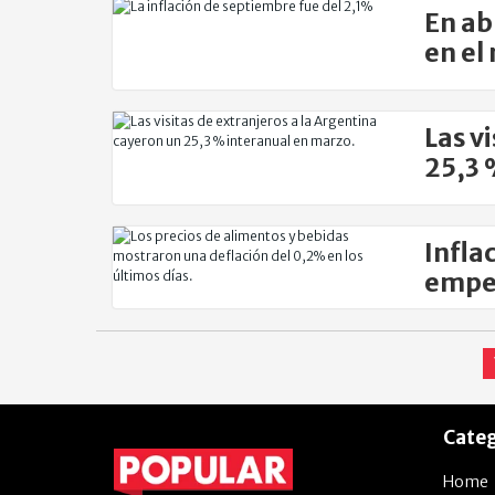
En ab
en el
Las v
25,3 
Infla
empeo
Categ
Home