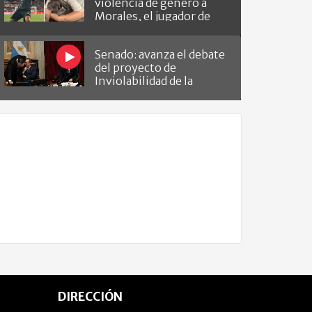
violencia de género a
Morales, el jugador de
Barracas que le hizo el
gol a River
Senado: avanza el debate
del proyecto de
Inviolabilidad de la
Propiedad Privada
DIRECCIÓN