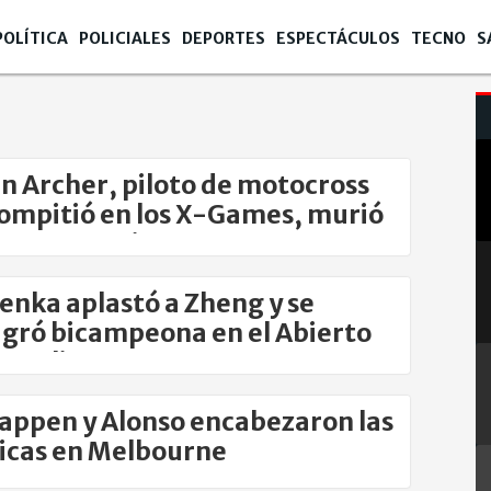
POLÍTICA
POLICIALES
DEPORTES
ESPECTÁCULOS
TECNO
S
n Archer, piloto de motocross
ompitió en los X-Games, murió
n entrenamiento
enka aplastó a Zheng y se
gró bicampeona en el Abierto
stralia
appen y Alonso encabezaron las
icas en Melbourne