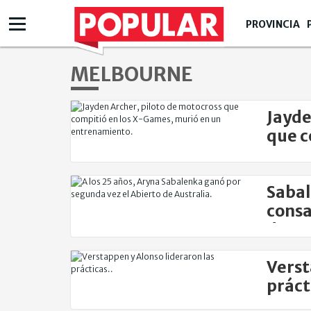
PROVINCIA
MELBOURNE
Jayde
que c
en u
Sabal
consa
de Au
Verst
práct