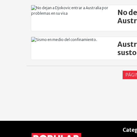
No de
Austr
Austr
susto
PÁGI
Categ