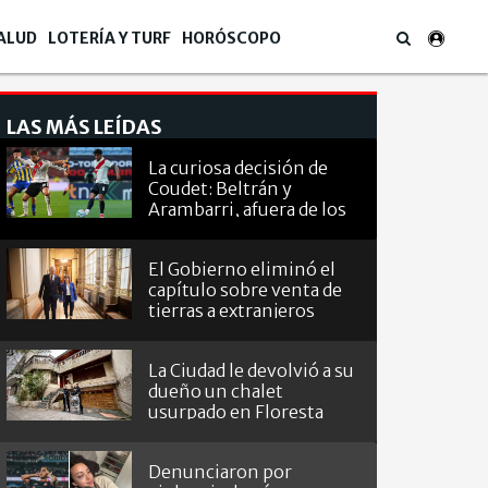
ALUD
LOTERÍA Y TURF
HORÓSCOPO
LAS MÁS LEÍDAS
La curiosa decisión de
Coudet: Beltrán y
Arambarri, afuera de los
octavos de
Sudamericana
El Gobierno eliminó el
capítulo sobre venta de
tierras a extranjeros
La Ciudad le devolvió a su
dueño un chalet
usurpado en Floresta
Denunciaron por