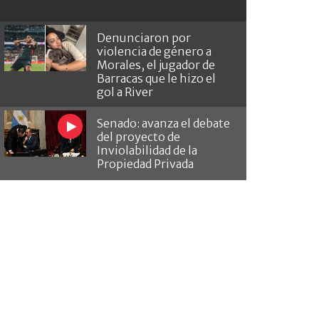
Denunciaron por
violencia de género a
Morales, el jugador de
Barracas que le hizo el
gol a River
Senado: avanza el debate
del proyecto de
Inviolabilidad de la
Propiedad Privada