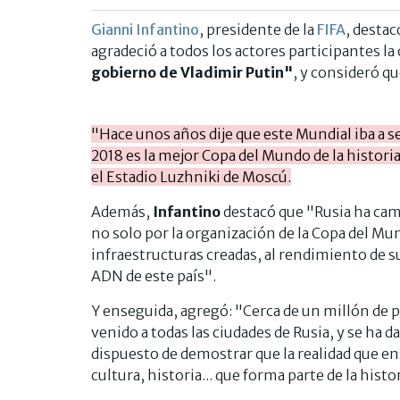
Gianni Infantino
, presidente de la
FIFA
, destac
agradeció a todos los actores participantes l
gobierno de Vladimir Putin"
, y consideró qu
"Hace unos años dije que este Mundial iba a se
2018 es la mejor Copa del Mundo de la histor
el Estadio Luzhniki de Moscú.
Además,
Infantino
destacó que "Rusia ha cam
no solo por la organización de la Copa del Mund
infraestructuras creadas, al rendimiento de su
ADN de este país".
Y enseguida, agregó: "Cerca de un millón de p
venido a todas las ciudades de Rusia, y se ha d
dispuesto de demostrar que la realidad que ens
cultura, historia... que forma parte de la hist