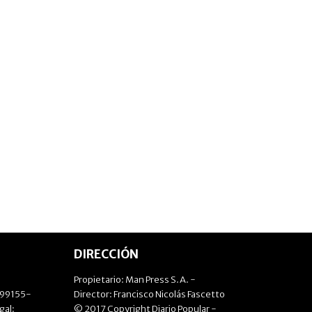
DIRECCIÓN
Propietario: Man Press S.A. -
499155-
Director: Francisco Nicolás Fascetto
gal:
© 2017 Copyright Diario Popular -