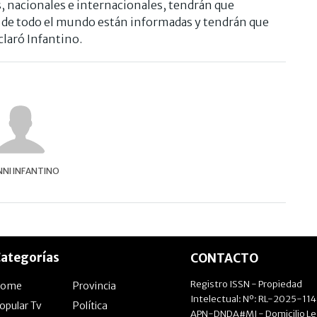
s, nacionales e internacionales, tendrán que
 y de todo el mundo están informadas y tendrán que
claró Infantino.
NNI INFANTINO
ategorías
CONTACTO
Registro ISSN - Propiedad
Home
Provincia
Intelectual: Nº: RL-2025-11
opular Tv
Política
APN-DNDA#MJ - Domicilio Le