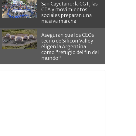
San Cayetano: la CGT, las
CTA y movimientos
sociales preparan una
masiva marcha
Aseguran que los CEOs
tecno de Silicon Valley
eligen la Argentina
como "refugio del fin del
mundo"