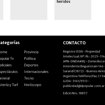
heridos
ategorías
CONTACTO
Registro ISSN - Propiedad
Home
Provincia
Intelectual: Nº: RL-2025-11
opular Tv
Política
APN-DNDA#MJ - Domicilio Le
oliciales
Deportes
Intendente Beguiristain 146 
Sarandí (1872) - Buenos Aires
spectáculos
Internacionales
Argentina Teléfono/Fax: (+54
eneral
Tecno
4204-3161/9513 -
otería y Turf
Horóscopo
publicidad@dpopular.com.ar
Edicin Nro. 18857