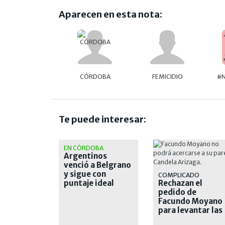
Aparecen en esta nota:
CÓRDOBA
FEMICIDIO
#
Te puede interesar:
EN CÓRDOBA
Argentinos
venció a Belgrano
y sigue con
COMPLICADO
puntaje ideal
Rechazan el
pedido de
Facundo Moyano
para levantar las
medidas