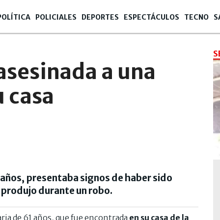
POLÍTICA
POLICIALES
DEPORTES
ESPECTÁCULOS
TECNO
S
S
asesinada a una
u casa
1 años, presentaba signos de haber sido
e produjo durante un robo.
aria de 61 años, que fue encontrada
en su casa de la