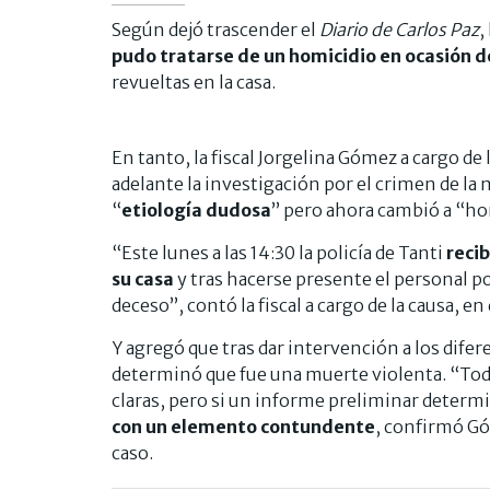
Según dejó trascender el
Diario de Carlos Paz
,
pudo tratarse de un homicidio en ocasión d
revueltas en la casa.
En tanto, la fiscal Jorgelina Gómez a cargo de 
adelante la investigación por el crimen de l
“
etiología dudosa
” pero ahora cambió a “ho
“Este lunes a las 14:30 la policía de Tanti
reci
su casa
y tras hacerse presente el personal po
deceso”, contó la fiscal a cargo de la causa, en
Y agregó que tras dar intervención a los dife
determinó que fue una muerte violenta. “Toda
claras, pero si un informe preliminar determ
con un elemento contundente
, confirmó Gó
caso.