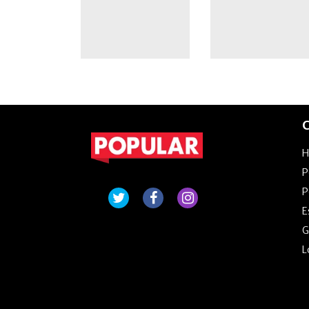
restrictivas
C
P
P
E
G
L