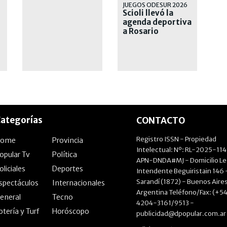
hermetismo
JUEGOS ODESUR 2026
Scioli llevó la
agenda deportiva
a Rosario
ategorías
CONTACTO
Registro ISSN - Propiedad
Home
Provincia
Intelectual: Nº: RL-2025-11
opular Tv
Política
APN-DNDA#MJ - Domicilio Le
oliciales
Deportes
Intendente Beguiristain 146 
Sarandí (1872) - Buenos Aires
spectáculos
Internacionales
Argentina Teléfono/Fax: (+54
eneral
Tecno
4204-3161/9513 -
otería y Turf
Horóscopo
publicidad@dpopular.com.ar