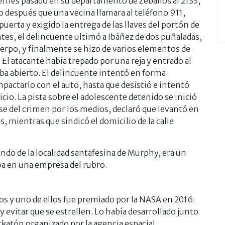
iernes pasado en su departamento de Zeballos al 2133,
do después que una vecina llamara al teléfono 911,
uerta y exigido la entrega de las llaves del portón de
 antes, el delincuente ultimó a Ibáñez de dos puñaladas,
uerpo, y finalmente se hizo de varios elementos de
. El atacante había trepado por una reja y entrado al
a abierto. El delincuente intentó en forma
mpactarlo con el auto, hasta que desistió e intentó
icio. La pista sobre el adolescente detenido se inició
rse del crimen por los medios, declaró que levantó en
, mientras que sindicó el domicilio de la calle
undo de la localidad santafesina de Murphy, era un
ba en una empresa del rubro.
 y uno de ellos fue premiado por la NASA en 2016:
 evitar que se estrellen. Lo había desarrollado junto
katón organizado por la agencia espacial