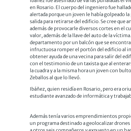
Ibáñez fue asesinado de varias puñaladas el v
en Rosario. El cuerpo del ingeniero fue halla
alertada porque un joven le había golpeado la p
salida para retirarse del edificio. Se cree que
además de provocarle diversos cortes en el c
valor, además de la llave del auto de la víctima
departamento por un balcón que se encontrab
infructuosa romper el portón del edificio al i
obtener ayuda de una vecina para salir del edif
con el testimonio de un taxista que al entera
la cuadra y a la misma hora un joven con bultos
Zeballos al que lo llevó.
Ibáñez, quien residía en Rosario, pero era ori
estudiante avanzado de informática y trabaja
Además tenía varios emprendimientos propios
un programa destinado a geolocalizar drones y
a otros seis compañeros y expuesto en un hac