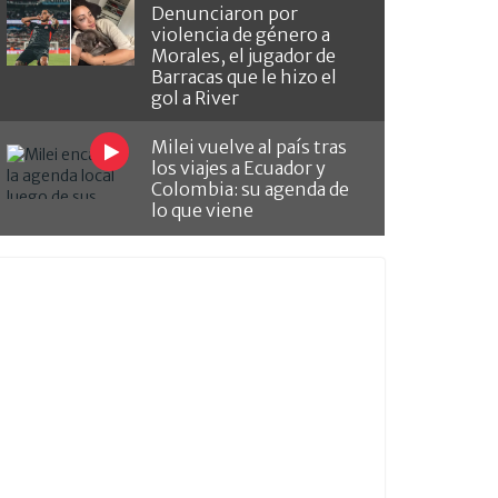
Denunciaron por
violencia de género a
Morales, el jugador de
Barracas que le hizo el
gol a River
Milei vuelve al país tras
los viajes a Ecuador y
Colombia: su agenda de
lo que viene