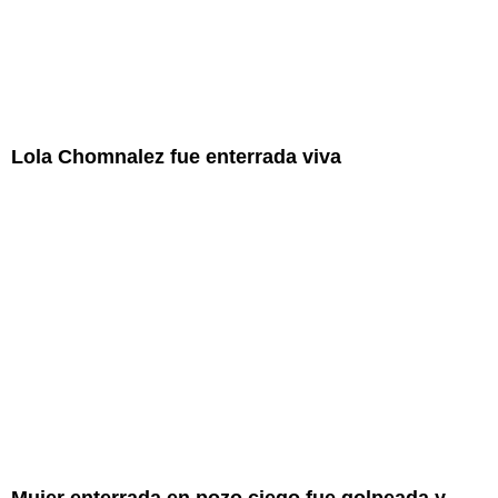
Lola Chomnalez fue enterrada viva
Mujer enterrada en pozo ciego fue golpeada y