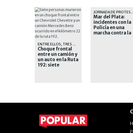
JORNADA DE PR
Mar del Plata:
incidentes con la
Policía en una
marcha contra la
inseguridad
ENTRE ELLOS, TRES MENORES
Choque frontal
entre un camión y
un auto en la Ruta
192: siete
muertos
C
P