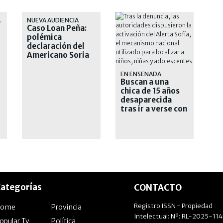
OTESTA
NUEVA AUDIENCIA
Caso Loan Peña:
polémica
declaración del
Americano Soria
EN ENSENADA
Buscan a una
chica de 15 años
desaparecida
tras ir a verse con
un joven que
conoció en las
redes
ategorías
CONTACTO
Registro ISSN - Propiedad
Home
Provincia
Intelectual: Nº: RL-2025-11
opular Tv
Política