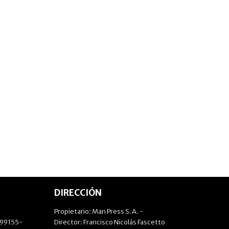
DIRECCIÓN
Propietario: Man Press S.A. -
499155-
Director: Francisco Nicolás Fascetto