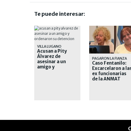
Te puede interesar:
VILLA LUGANO
Acusan a Pity
Álvarez de
PAGARON LA FIANZA
asesinar a un
Caso Fentanilo:
amigo y
Excarcelaron a la
ordenaron su
ex funcionarias
detención
de la ANMAT
C