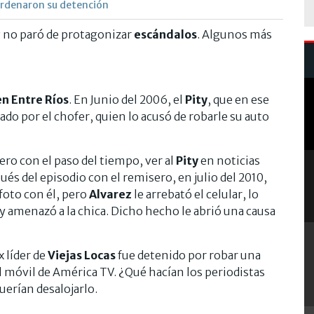
 ordenaron su detención
z
no paró de protagonizar
escándalos
. Algunos más
n Entre Ríos
. En Junio del 2006, el
Pity
, que en ese
ado por el chofer, quien lo acusó de robarle su auto
ro con el paso del tiempo, ver al
Pity
en noticias
ués del episodio con el remisero, en julio del 2010,
foto con él, pero
Alvarez
le arrebató el celular, lo
y amenazó a la chica. Dicho hecho le abrió una causa
 líder de
Viejas Locas
fue detenido por robar una
el móvil de América TV. ¿Qué hacían los periodistas
uerían desalojarlo.