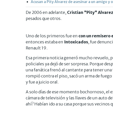
Acusan a Pity Álvarez de asesinar a un amigo y
De 2006 en adelante,
Cristian "Pity" Alvare
pesados que otros.
Uno de los primeros fue en
con un remisero e
entonces estaba en
Intoxicados
, fue denunci
Renault 19.
Esa primera noticia generó mucho revuelo, pe
policiales ya dejó de ser sorpresa. Porque desp
una fanática frenó al cantante para tener una 
rompió contra el piso, sacó un arma de fuego 
y fue a juicio oral.
A solo días de ese momento bochornoso, el ex
cámara de televisión y las llaves de un auto d
ahí? Habían ido a su casa porque sus vecinos q