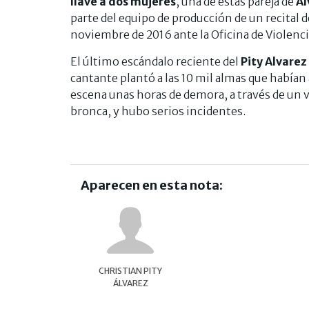
llave a dos mujeres
, una de éstas pareja de
Al
parte del equipo de producción de un recital d
noviembre de 2016 ante la Oficina de Violenc
El último escándalo reciente del
Pity Alvarez
cantante plantó a las 10 mil almas que habían
escena unas horas de demora, a través de un v
bronca, y hubo serios incidentes.
Aparecen en esta nota:
CHRISTIAN PITY
ÁLVAREZ