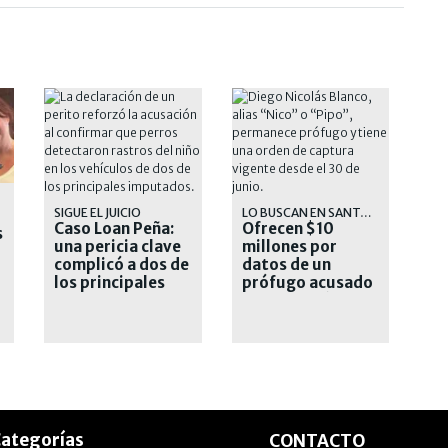
SIGUE EL JUICIO
LO BUSCAN EN SANTA FE
Caso Loan Peña:
Ofrecen $10
s
una pericia clave
millones por
complicó a dos de
datos de un
los principales
prófugo acusado
acusados
de narcotráfico y
homicidio
ategorías
CONTACTO