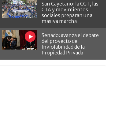
San Cayetano: la CGT, las
CTA y movimientos
sociales preparan una
masiva marcha
Senado: avanza el debate
del proyecto de
Inviolabilidad de la
Propiedad Privada