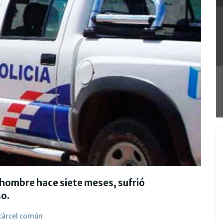
 hombre hace siete meses, sufrió
so.
 cárcel común