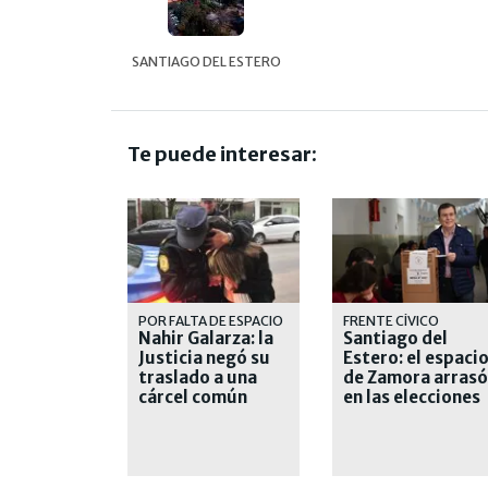
SANTIAGO DEL ESTERO
Te puede interesar:
POR FALTA DE ESPACIO
FRENTE CÍVICO
Nahir Galarza: la
Santiago del
Justicia negó su
Estero: el espaci
traslado a una
de Zamora arrasó
cárcel común
en las elecciones
municipales