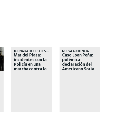
JORNADA DE PROTESTA
NUEVA AUDIENCIA
Mar del Plata:
Caso Loan Peña:
incidentes con la
polémica
Policía en una
declaración del
marcha contra la
Americano Soria
inseguridad
o