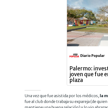
Diario Popular
Palermo: inves
joven que fue 
plaza
Una vez que fue asistida por los médicos,
la m
fue al club donde trabaja su expareja (de quie
mantiene una buena relación) y lo vio abraza