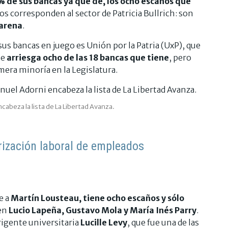
% de sus bancas ya que de, los ocho escaños que
los corresponden al sector de Patricia Bullrich: son
varena
.
us bancas en juego es Unión por la Patria (UxP), que
ue
arriesga ocho de las 18 bancas que tiene
, pero
mera minoría en la Legislatura.
cabeza la lista de La Libertad Avanza.
rización laboral de empleados
e a
Martín Lousteau, tiene ocho escaños y sólo
den
Lucio Lapeña, Gustavo Mola y María Inés Parry
.
irigente universitaria
Lucille Levy
, que fue una de las