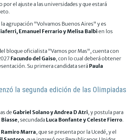
o por el ajuste a las universidades y que estará
eto.
 la agrupación "Volvamos Buenos Aires" y es
aferri, Emanuel Ferrario y Melisa Balbi
en los
 del bloque oficialista "Vamos por Mas", cuenta con
 2027
Facundo del Gaiso
, con lo cual deberá obtener
esentación. Su primera candidata será
Paula
enzó la segunda edición de las Olimpiadas
cas de
Gabriel Solano y Andrea D Atri
, y postula para
 Biasse
, secundada
Luca Bonfante y Celeste Fierro
.
o
Ramiro Marra
, que se presenta por la Ucedé, y el
l Santoro
, que ingresó por Republicanos Unidos