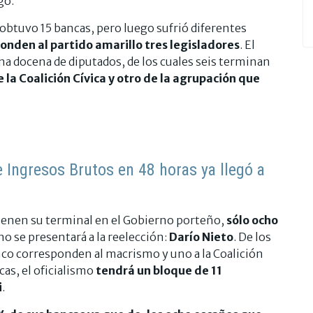
go.
C obtuvo 15 bancas, pero luego sufrió diferentes
onden al partido amarillo tres legisladores
. El
na docena de diputados, de los cuales seis terminan
e la Coalición Cívica y otro de la agrupación que
e Ingresos Brutos en 48 horas ya llegó a
tienen su terminal en el Gobierno porteño,
sólo ocho
no se presentará a la reelección:
Darío Nieto
. De los
nco corresponden al macrismo y uno a la Coalición
ncas, el oficialismo
tendrá un bloque de 11
i
.