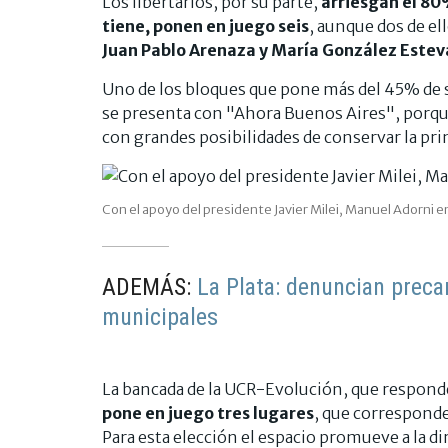
Los libertarios, por su parte,
arriesgan el 80
tiene, ponen en juego seis
, aunque dos de el
Juan Pablo Arenaza y María González Este
Uno de los bloques que pone más del 45% de s
se presenta con "Ahora Buenos Aires", porq
con grandes posibilidades de conservar la pri
Con el apoyo del presidente Javier Milei, Manuel Adorni en
ADEMÁS:
La Plata: denuncian preca
municipales
La bancada de la UCR-Evolución, que respond
pone en juego tres lugares
, que correspon
Para esta elección el espacio promueve a la d