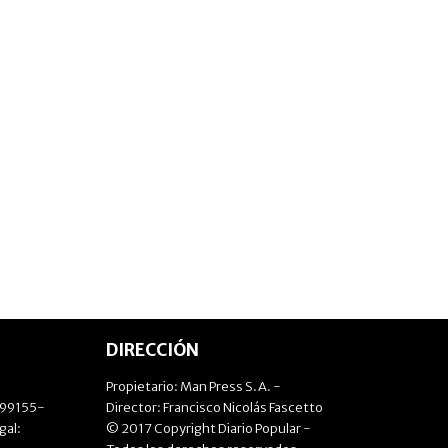
DIRECCIÓN
Propietario: Man Press S.A. -
499155-
Director: Francisco Nicolás Fascetto
gal:
© 2017 Copyright Diario Popular -