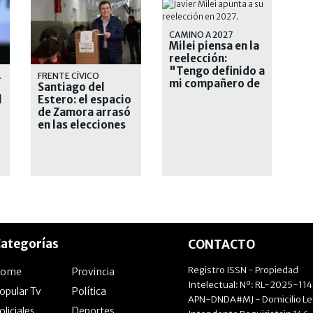
CAMINO A 2027
Milei piensa en la
reelección:
"Tengo definido a
RANZA
FRENTE CÍVICO
mi compañero de
Santiago del
fórmula"
l
Estero: el espacio
de Zamora arrasó
en las elecciones
municipales
ategorías
CONTACTO
Registro ISSN - Propiedad
Home
Provincia
Intelectual: Nº: RL-2025-11
opular Tv
Política
APN-DNDA#MJ - Domicilio Le
oliciales
Deportes