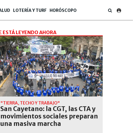
ALUD
LOTERÍA Y TURF
HORÓSCOPO
E ESTÁ LEYENDO AHORA
"TIERRA, TECHO Y TRABAJO"
San Cayetano: la CGT, las CTA y
movimientos sociales preparan
una masiva marcha