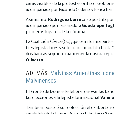
caras visibles de la protesta contra el Gobiern
acompañada por Facundo Cedeira y Jésica Barr
Asimismo,
Rodríguez Larreta
se postula por
acompañado por la senadora
Guadalupe Tagli
primeros lugares de la nómina.
La Coalición Cívica (CC), que aún forma parte
tres legisladores y sólo tiene mandato hasta
dos bancas si quiere mantener la misma repr
Olivetto
.
ADEMÁS:
Malvinas Argentinas: com
Malvinenses
El Frente de Izquierda deberá renovar las ban
las elecciones a la legisladora nacional
Vanina
También buscará su reelección el exlibertari
candidato de la Unión Porteña Libertaria
Yami