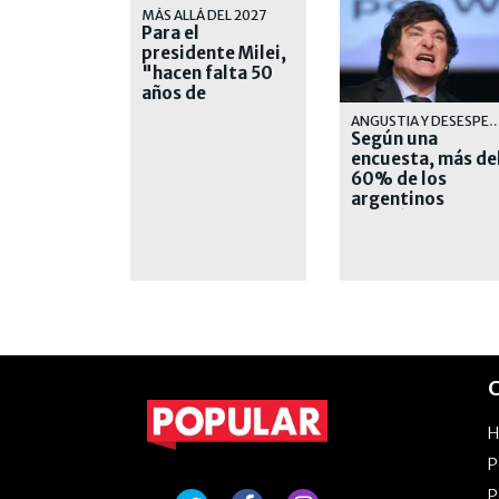
MÁS ALLÁ DEL 2027
Para el
presidente Milei,
"hacen falta 50
años de
liberalismo" en el
ANGUSTIA Y DESESPE
país
Según una
encuesta, más de
60% de los
argentinos
votaría un
cambio en 2027
C
P
P