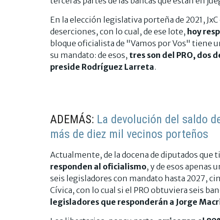
terceras partes de las bancas que están en jue
En la elección legislativa porteña de 2021, Jx
deserciones, con lo cual, de ese lote,
hoy resp
bloque oficialista de "Vamos por Vos" tiene u
su mandato: de esos,
tres son del PRO, dos d
preside Rodríguez Larreta
.
ADEMÁS:
La devolución del saldo d
más de diez mil vecinos porteños
Actualmente, de la docena de diputados que 
responden al oficialismo
, y de esos apenas u
seis legisladores con mandato hasta 2027, ci
Cívica, con lo cual si el PRO obtuviera seis ba
legisladores que responderán a Jorge Macr