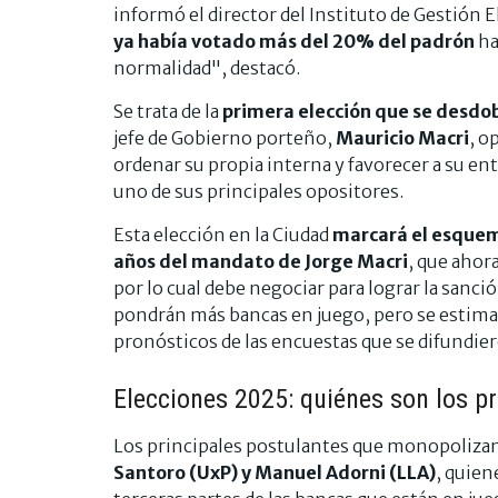
informó el director del Instituto de Gestión E
ya había votado más del 20% del padrón
ha
normalidad", destacó.
Se trata de la
primera elección que se desdob
jefe de Gobierno porteño,
Mauricio Macri
, o
ordenar su propia interna y favorecer a su e
uno de sus principales opositores.
Esta elección en la Ciudad
marcará el esquema
años del mandato de Jorge Macri
, que ahor
por lo cual debe negociar para lograr la sanci
pondrán más bancas en juego, pero se estima
pronósticos de las encuestas que se difundier
Elecciones 2025: quiénes son los pr
Los principales postulantes que monopolizan
Santoro (UxP) y Manuel Adorni (LLA)
, quien