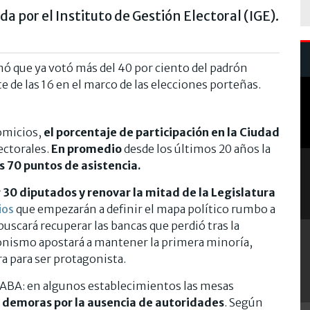
a por el Instituto de Gestión Electoral (IGE).
rmó que ya votó más del 40 por ciento del padrón
 de las 16 en el marco de las elecciones porteñas.
omicios,
el porcentaje de participación en la Ciudad
ectorales.
En promedio
desde los últimos 20 años la
s 70 puntos de asistencia.
r 30 diputados y renovar la mitad de la Legislatura
ios
que empezarán a definir el mapa político rumbo a
buscará recuperar las bancas que perdió tras la
eronismo apostará a mantener la primera minoría,
ra para ser protagonista.
CABA: en algunos establecimientos las mesas
 demoras por la ausencia de autoridades
. Según