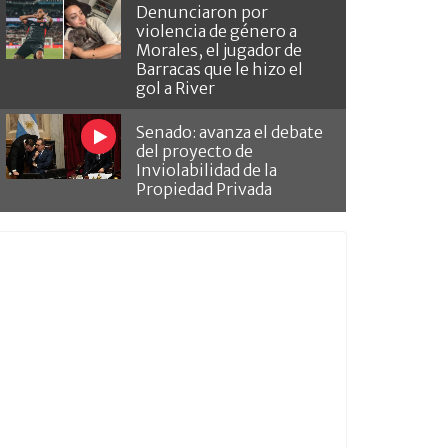
Denunciaron por
violencia de género a
Morales, el jugador de
Barracas que le hizo el
gol a River
Senado: avanza el debate
del proyecto de
Inviolabilidad de la
Propiedad Privada