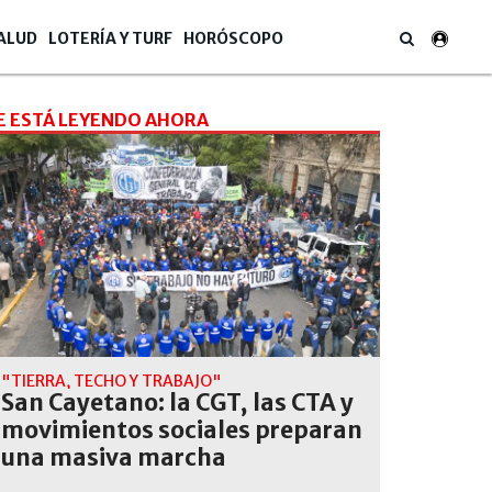
ALUD
LOTERÍA Y TURF
HORÓSCOPO
E ESTÁ LEYENDO AHORA
"TIERRA, TECHO Y TRABAJO"
San Cayetano: la CGT, las CTA y
movimientos sociales preparan
una masiva marcha