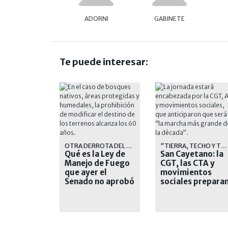
ADORNI
GABINETE
Te puede interesar:
OTRA DERROTA DEL GOBIERNO
"TIERRA, TECHO Y TRABAJO"
Qué es la Ley de
San Cayetano: la
Manejo de Fuego
CGT, las CTA y
que ayer el
movimientos
Senado no aprobó
sociales prepara
una masiva
marcha