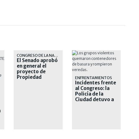
CONGRESO DE LA NACIÓN
El Senado aprobó
en general el
proyecto de
Propiedad
ENFRENTAMIENTOS
Privada
Incidentes frente
al Congreso: la
Policía de la
Ciudad detuvo a
nueve personas
n