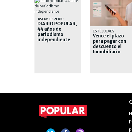
#SOMOSPOPU
DIARIO POPULAR,
44 años de
ESTE JUEVES
periodismo
Vence el plazo
independiente
para pagar con
descuento el
Inmobiliario
Urbano
C
P
P