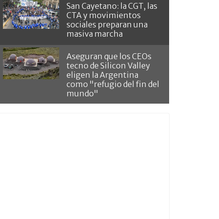
San Cayetano: la CGT, las
CTA y movimientos
sociales preparan una
masiva marcha
Aseguran que los CEOs
tecno de Silicon Valley
eligen la Argentina
como "refugio del fin del
mundo"