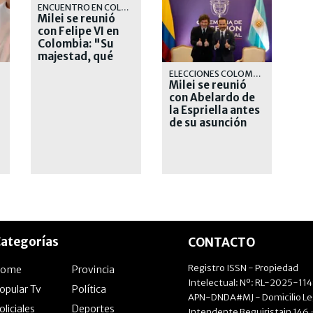
ENCUENTRO EN COLOMBIA
Milei se reunió
con Felipe VI en
Colombia: "Su
majestad, qué
placer verlo"
ELECCIONES COLOMBIA
Milei se reunió
con Abelardo de
la Espriella antes
de su asunción
presidencial
ategorías
CONTACTO
Registro ISSN - Propiedad
Home
Provincia
Intelectual: Nº: RL-2025-11
opular Tv
Política
APN-DNDA#MJ - Domicilio Le
oliciales
Deportes
Intendente Beguiristain 146 