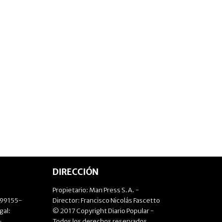
DIRECCIÓN
Propietario: Man Press S.A. -
499155-
Director: Francisco Nicolás Fascetto
gal:
© 2017 Copyright Diario Popular -
-
Todos los derechos reservados