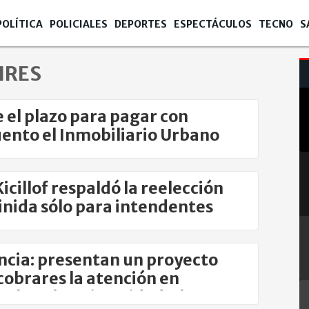
POLÍTICA
POLICIALES
DEPORTES
ESPECTÁCULOS
TECNO
S
IRES
 el plazo para pagar con
ento el Inmobiliario Urbano
Kicillof respaldó la reelección
inida sólo para intendentes
ncia: presentan un proyecto
cobrares la atención en
tales y la universidad a los