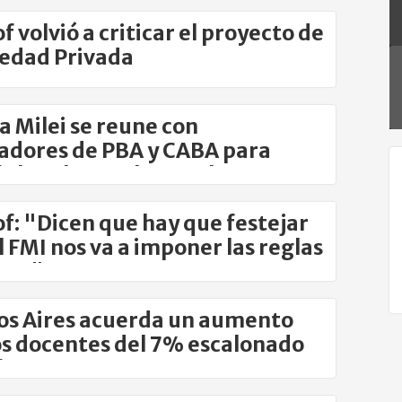
njeros
of volvió a criticar el proyecto de
edad Privada
a Milei se reune con
ladores de PBA y CABA para
ir los planes electorales
lof: "Dicen que hay que festejar
l FMI nos va a imponer las reglas
ego"
s Aires acuerda un aumento
os docentes del 7% escalonado
lio y agosto