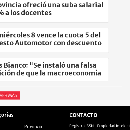
ovincia ofreció una suba salarial
% a los docentes
miércoles 8 vence la cuota 5 del
esto Automotor con descuento
s Bianco: "Se instaló una falsa
ición de que la macroeconomía
bien"
VER MÁS
orías
CONTACTO
Registro ISSN - Propiedad Intelect
Provincia