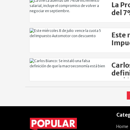
La Pr
del 7
Este 
Impu
Carlo
defin
está 
Categ
Home