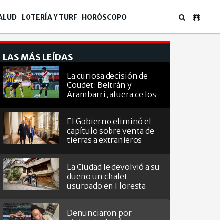
ALUD
LOTERÍA Y TURF
HORÓSCOPO
LAS MÁS LEÍDAS
La curiosa decisión de
Coudet: Beltrán y
Arambarri, afuera de los
octavos de
Sudamericana
El Gobierno eliminó el
capítulo sobre venta de
tierras a extranjeros
La Ciudad le devolvió a su
dueño un chalet
usurpado en Floresta
Denunciaron por