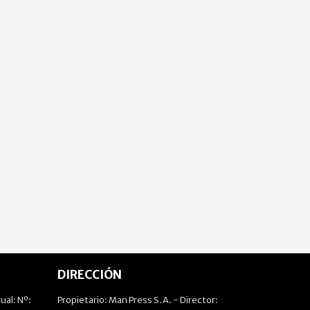
DIRECCIÓN
ual: Nº:
Propietario: Man Press S.A. - Director: