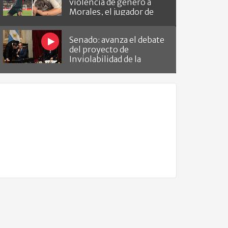
violencia de género a
Morales, el jugador de
Barracas que le hizo el
gol a River
Senado: avanza el debate
del proyecto de
Inviolabilidad de la
Propiedad Privada