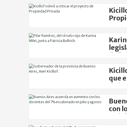
extra
Kicill
Propi
Karin
legis
defin
Kicil
que e
de ju
Bueno
con l
en ju