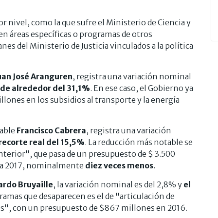
nivel, como la que sufre el Ministerio de Ciencia y
n áreas específicas o programas de otros
es del Ministerio de Justicia vinculados a la política
uan José Aranguren
, registra una variación nominal
 de alrededor del 31,1%
. En ese caso, el Gobierno ya
ones en los subsidios al transporte y la energía
sable
Francisco Cabrera
, registra una variación
recorte real del 15,5%
. La reducción más notable se
interior", que pasa de un presupuesto de $ 3.500
ara 2017, nominalmente
diez veces menos
.
ardo Bruyaille
, la variación nominal es del 2,8% y
el
gramas que desaparecen es el de "articulación de
es", con un presupuesto de $867 millones en 2016.