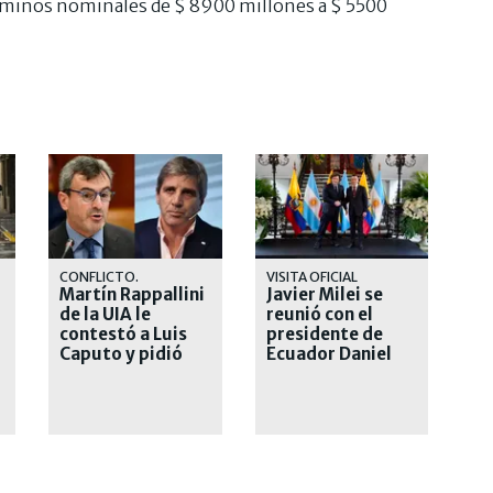
rminos nominales de $ 8900 millones a $ 5500
CONFLICTO.
VISITA OFICIAL
Martín Rappallini
Javier Milei se
de la UIA le
reunió con el
contestó a Luis
presidente de
Caputo y pidió
Ecuador Daniel
"respeto"
Noboa