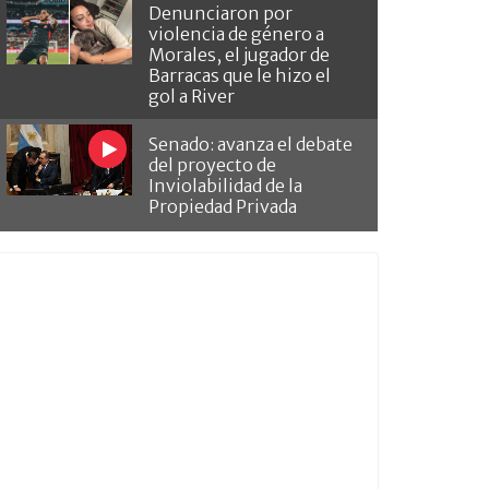
Denunciaron por
violencia de género a
Morales, el jugador de
Barracas que le hizo el
gol a River
Senado: avanza el debate
del proyecto de
Inviolabilidad de la
Propiedad Privada