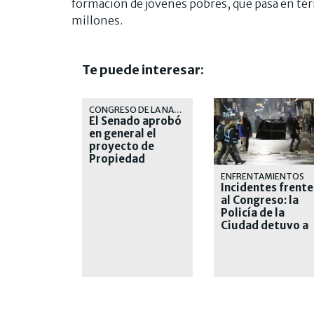
formación de jóvenes pobres, que pasa en té
millones.
Te puede interesar:
CONGRESO DE LA NACIÓN
El Senado aprobó
en general el
proyecto de
Propiedad
Privada
ENFRENTAMIENTOS
Incidentes frente
al Congreso: la
Policía de la
Ciudad detuvo a
nueve personas