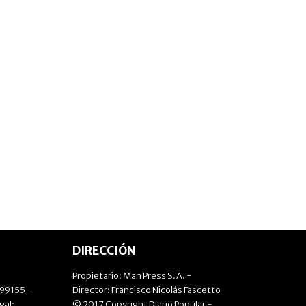
DIRECCIÓN
Propietario: Man Press S.A. -
499155-
Director: Francisco Nicolás Fascetto
gal:
© 2017 Copyright Diario Popular -