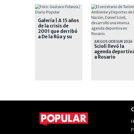
Galería | A 15 años
de la crisis de
2001 que derribó
a De la Rúa y su
gobierno
JUEGOS ODESUR 2026
Scioli llevó la
agenda deportiv
a Rosario
C
P