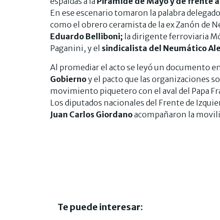
espaldas a la
Pirámide de Mayo y de frente a
En ese escenario tomaron la palabra delegado
como el obrero ceramista de la ex Zanón de
Eduardo Belliboni;
la dirigente ferroviaria M
Paganini, y el
sindicalista del Neumático Al
Al promediar el acto se leyó un documento en
Gobierno
y el pacto que las organizaciones so
movimiento piquetero con el aval del Papa Fra
Los diputados nacionales del Frente de Izquie
Juan Carlos Giordano
acompañaron la moviliz
Te puede interesar: