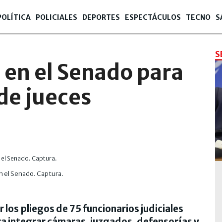
POLÍTICA
POLICIALES
DEPORTES
ESPECTÁCULOS
TECNO
S
S
n en el Senado para
de jueces
en el Senado. Captura.
 los pliegos de 75 funcionarios judiciales
a integrar cámaras, juzgados, defensorías y