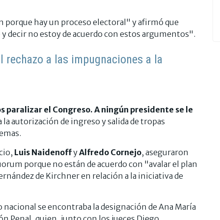
ón porque hay un proceso electoral" y afirmó que
 y decir no estoy de acuerdo con estos argumentos".
l rechazo a las impugnaciones a la
paralizar el Congreso. A ningún presidente se le
a la autorización de ingreso y salida de tropas
temas.
cio,
Luis Naidenoff
y
Alfredo Cornejo
, aseguraron
uorum porque no están de acuerdo con "avalar el plan
rnández de Kirchner en relación a la iniciativa de
o nacional se encontraba la designación de Ana María
ión Penal, quien, junto con los jueces Diego