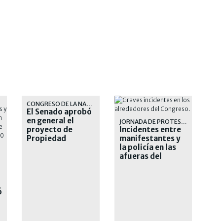
CONGRESO DE LA NACIÓN
El Senado aprobó
en general el
JORNADA DE PROTESTA
proyecto de
Incidentes entre
Propiedad
manifestantes y
Privada
la policía en las
afueras del
Congreso: 12
detenidos
ó