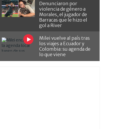
Denunciaron por
violencia de género a
Morales, el jugador de
Barracas que le hizo el
gol a River
Milei vuelve al país tras
los viajes a Ecuador y
Colombia: su agenda de
lo que viene