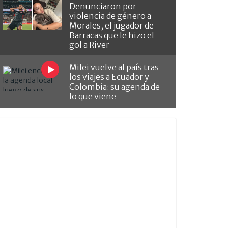
Denunciaron por
violencia de género a
Morales, el jugador de
Barracas que le hizo el
gol a River
Milei vuelve al país tras
los viajes a Ecuador y
Colombia: su agenda de
lo que viene