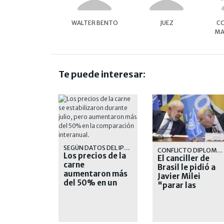
WALTER BENTO
JUEZ
CO
MA
Te puede interesar:
SEGÚN DATOS DEL IPCVA
CONFLICTO DIPLOMÁTICO
Los precios de la
El canciller de
carne
Brasil le pidió a
aumentaron más
Javier Milei
del 50% en un
"parar las
año
agresiones"