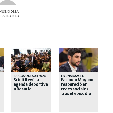
NSEJO DE LA
GISTRATURA
JUEGOS ODESUR 2026
EN UNA IMÁGEN
Scioli llevó la
Facundo Moyano
agenda deportiva
reapareció en
a Rosario
redes sociales
tras el episodio
con Candela
Arizaga