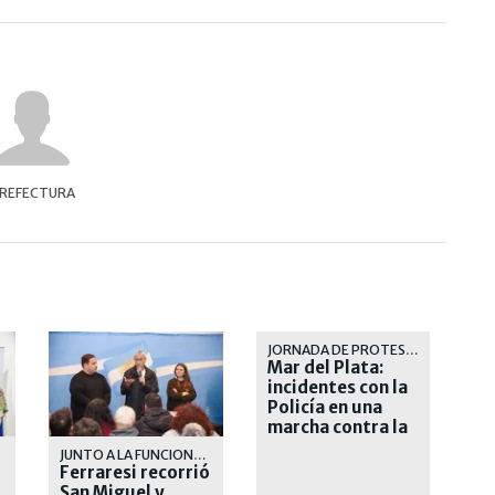
REFECTURA
JORNADA DE PROTESTA
Mar del Plata:
incidentes con la
Policía en una
marcha contra la
inseguridad
RRA
JUNTO A LA FUNCIONARIA PROVINCIAL BERNARDA MEGLIA Y EL PRESIDENTE DEL PJ LOCAL, SANTIAGO FIDANZA
Ferraresi recorrió
San Miguel y