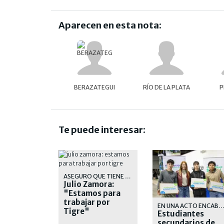
Aparecen en esta nota:
BERAZATEGUI
RÍO DE LA PLATA
P
Te puede interesar:
ASEGURO QUE TIENE MUCHA OBRA POR DELANTE PARA EJECUTAR
Julio Zamora:
"Estamos para
trabajar por
EN UNA ACTO ENCABEZADO POR LA INTENDENTA, MAGDALENA SIE
Tigre"
Estudiantes
secundarios de