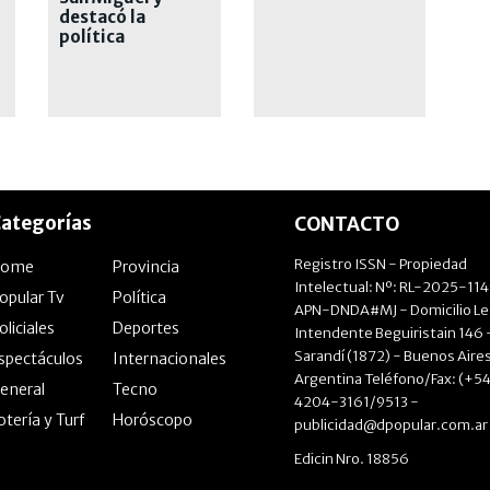
destacó la
política
deportiva que
realizó como
intendente
ategorías
CONTACTO
Registro ISSN - Propiedad
Home
Provincia
Intelectual: Nº: RL-2025-11
opular Tv
Política
APN-DNDA#MJ - Domicilio Le
oliciales
Deportes
Intendente Beguiristain 146 
Sarandí (1872) - Buenos Aires
spectáculos
Internacionales
Argentina Teléfono/Fax: (+54
eneral
Tecno
4204-3161/9513 -
otería y Turf
Horóscopo
publicidad@dpopular.com.ar
Edicin Nro. 18856