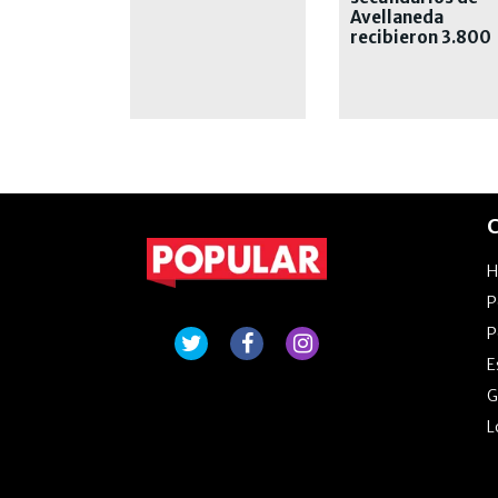
Avellaneda
recibieron 3.800
netbooks
C
P
P
E
G
L