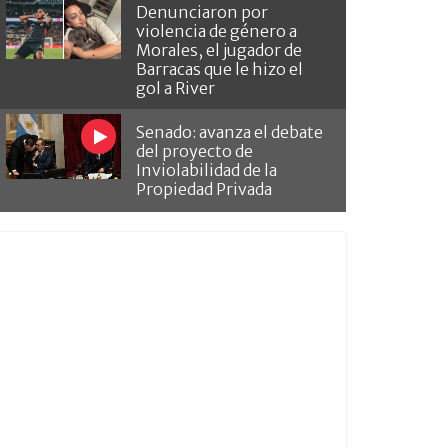
Denunciaron por
violencia de género a
Morales, el jugador de
Barracas que le hizo el
gol a River
Senado: avanza el debate
del proyecto de
Inviolabilidad de la
Propiedad Privada