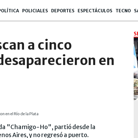
POLÍTICA
POLICIALES
DEPORTES
ESPECTÁCULOS
TECNO
S
S
can a cinco
desaparecieron en
da "Chamigo-Ho", partió desde la
os Aires, y no regresó a puerto.