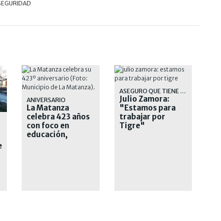
SEGURIDAD
ASEGURO QUE TIENE MUCHA OBRA POR DELANTE PARA EJECUTAR
Julio Zamora:
ANIVERSARIO
La Matanza
"Estamos para
celebra 423 años
trabajar por
con foco en
Tigre"
educación,
producción e
e
innovación