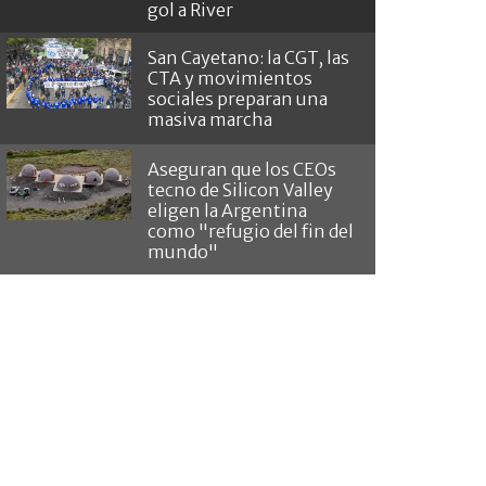
gol a River
San Cayetano: la CGT, las
CTA y movimientos
sociales preparan una
masiva marcha
Aseguran que los CEOs
tecno de Silicon Valley
eligen la Argentina
como "refugio del fin del
mundo"