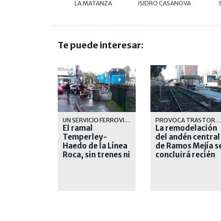
LA MATANZA
ISIDRO CASANOVA
Te puede interesar:
UN SERVICIO FERROVIARIO QUE CADA DIA SE DEGRADA MAS
PROVOCA TRASTORNOS A LOS PASAJEROS Y AL SERVICIO DE LA LINEA SARMIENTO
El ramal
La remodelación
Temperley-
del andén central
Haedo de la Línea
de Ramos Mejía s
Roca, sin trenes ni
concluirá recién
explicaciones
el próximo año