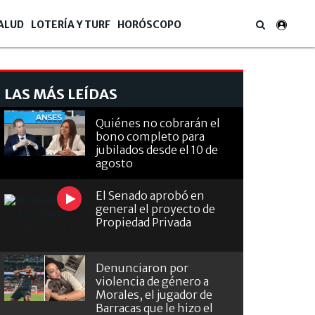
ALUD
LOTERÍA Y TURF
HORÓSCOPO
LAS MÁS LEÍDAS
Quiénes no cobrarán el
bono completo para
jubilados desde el 10 de
agosto
El Senado aprobó en
general el proyecto de
Propiedad Privada
Denunciaron por
violencia de género a
Morales, el jugador de
Barracas que le hizo el