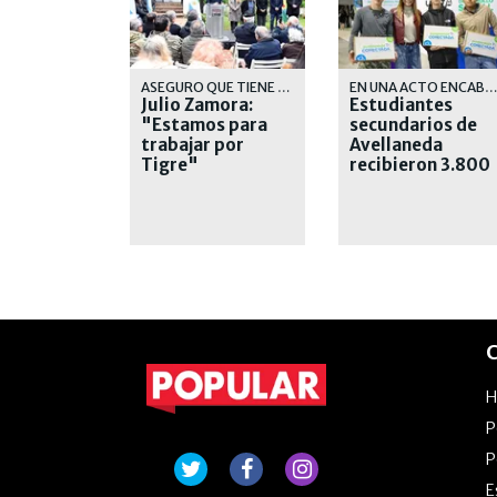
ASEGURO QUE TIENE MUCHA OBRA POR DELANTE PARA EJECUTAR
EN UNA ACTO ENCABEZADO POR LA INTENDENTA, MAGDALENA SIE
Julio Zamora:
Estudiantes
"Estamos para
secundarios de
trabajar por
Avellaneda
Tigre"
recibieron 3.800
netbooks
C
P
P
E