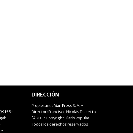
DIRECCIÓN
Propietario: Man Press S.A. -
499155-
Director: Francisco Nicolás Fascetto
gal:
© 2017 Copyright Diario Popular -
-
Todos los derechos reservados
 -