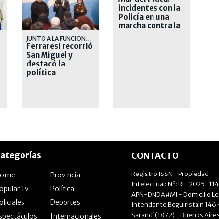
incidentes con la
Policía en una
marcha contra la
inseguridad
RRA
JUNTO A LA FUNCIONARIA PROVINCIAL BERNARDA MEGLIA Y EL PRESIDENTE DEL PJ LOCAL, SANTIAGO FIDANZA
Ferraresi recorrió
San Miguel y
destacó la
política
deportiva que
realizó como
intendente
ategorías
CONTACTO
Registro ISSN - Propiedad
Home
Provincia
Intelectual: Nº: RL-2025-11
opular Tv
Política
APN-DNDA#MJ - Domicilio Le
oliciales
Deportes
Intendente Beguiristain 146 
Sarandí (1872) - Buenos Aires
spectáculos
Internacionales