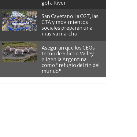
gol a River
San Cayetano: la CGT, las
CTA y movimientos
sociales preparan una
masiva marcha
Aseguran que los CEOs
tecno de Silicon Valley
eligen la Argentina
como "refugio del fin del
mundo"