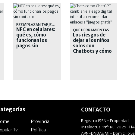
REEMPLAZAN TARJETAS FÍSICAS
NFC en celulares:
QUE HERRAMIENTAS TENEMOS
qué es, cómo
Los riesgos de
funcionan los
dejar a los niños
pagos sin
solos con
contacto
Chatbots y cómo
protegerlos
ategorías
CONTACTO
Registro ISSN - Propiedad
Home
Provincia
Intelectual: Nº: RL-2025-11
opular Tv
Política
APN-DNDA#MJ - Domicilio Le