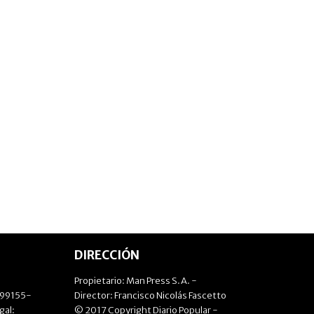
DIRECCIÓN
Propietario: Man Press S.A. -
499155-
Director: Francisco Nicolás Fascetto
gal:
© 2017 Copyright Diario Popular -