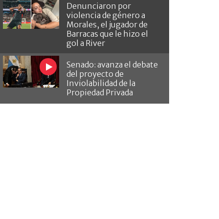
Denunciaron por
violencia de género a
Morales, el jugador de
Barracas que le hizo el
gol a River
Senado: avanza el debate
del proyecto de
Inviolabilidad de la
Propiedad Privada