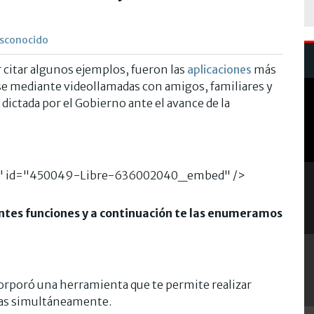
esconocido
r citar algunos ejemplos, fueron las
aplicaciones
más
se mediante videollamadas con amigos, familiares y
ictada por el Gobierno ante el avance de la
nto." id="450049-Libre-636002040_embed" />
entes funciones y a continuación te las enumeramos
corporó una herramienta que te permite realizar
as simultáneamente.