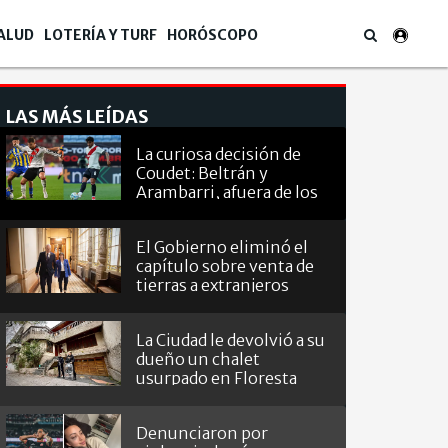
ALUD
LOTERÍA Y TURF
HORÓSCOPO
LAS MÁS LEÍDAS
La curiosa decisión de
Coudet: Beltrán y
Arambarri, afuera de los
octavos de
Sudamericana
El Gobierno eliminó el
capítulo sobre venta de
tierras a extranjeros
La Ciudad le devolvió a su
dueño un chalet
usurpado en Floresta
Denunciaron por