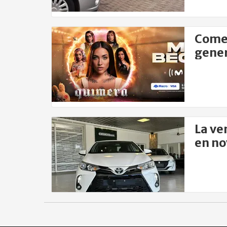
Comen
gener
La ve
en n