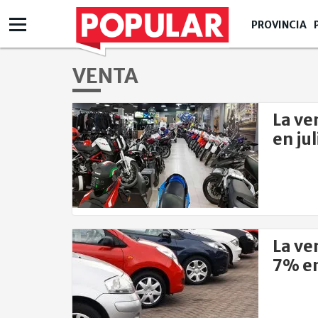
PROVINCIA
VENTA
La ve
en jul
La ve
7% e