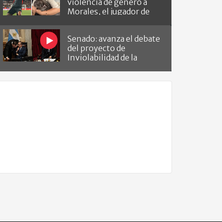
violencia de género a
Morales, el jugador de
Barracas que le hizo el
gol a River
Senado: avanza el debate
del proyecto de
Inviolabilidad de la
Propiedad Privada